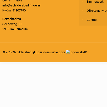
06 - 51 11 86 41
Timmerwerk
info@schildersbedrijfloer.nl
KvK nr. 51307790
Offerte aanvr
Bezoekadres
Contact
Seendweg 30
9936 GA Farmsum
© 2017 Schildersbedrijf Loer - Realisatie door