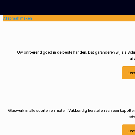
Afspraak maken
Uw onroerend goed in de beste handen. Dat garanderen wij als Schil
af
Lee
Glaswerk in alle soorten en maten. Vakkundig herstellen van een kapotte 
adv
Lee