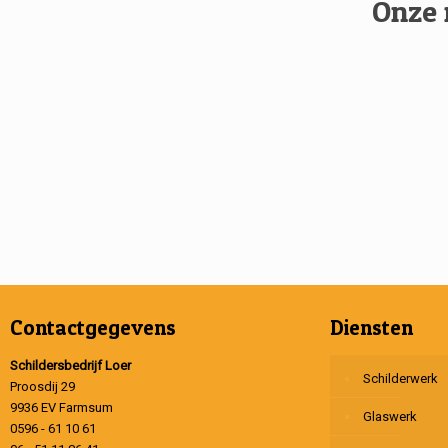
Onze 
Contactgegevens
Diensten
Schildersbedrijf Loer
Schilderwerk
Proosdij 29
9936 EV Farmsum
Glaswerk
0596 - 61 10 61