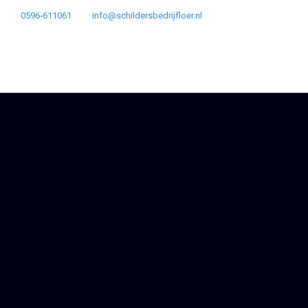
0596-611061
info@schildersbedrijfloer.nl