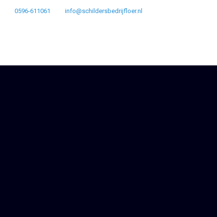
0596-611061
info@schildersbedrijfloer.nl