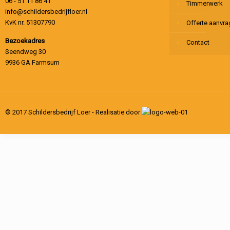
06 - 51 11 86 41
Timmerwerk
info@schildersbedrijfloer.nl
KvK nr. 51307790
Offerte aanvr
Bezoekadres
Contact
Seendweg 30
9936 GA Farmsum
© 2017 Schildersbedrijf Loer - Realisatie door