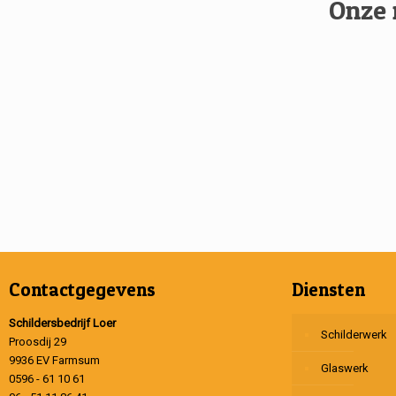
Onze 
Contactgegevens
Diensten
Schildersbedrijf Loer
Schilderwerk
Proosdij 29
9936 EV Farmsum
Glaswerk
0596 - 61 10 61