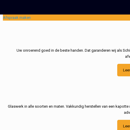
Afspraak maken
Uw onroerend goed in de beste handen. Dat garanderen wij als Schil
af
Lee
Glaswerk in alle soorten en maten. Vakkundig herstellen van een kapotte 
adv
Lee