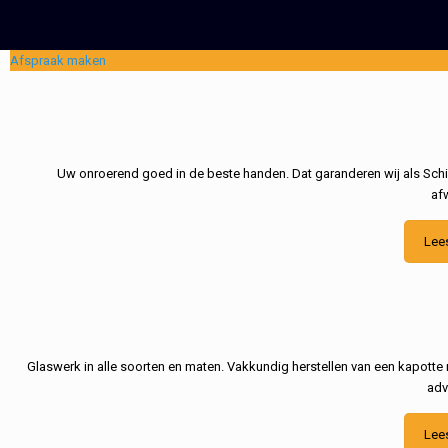
Afspraak maken
Uw onroerend goed in de beste handen. Dat garanderen wij als Schil
af
Lee
Glaswerk in alle soorten en maten. Vakkundig herstellen van een kapotte 
adv
Lee