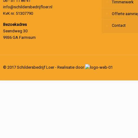
06 - 51 11 86 41
Timmerwerk
info@schildersbedrijfloer.nl
KvK nr. 51307790
Offerte aanvr
Bezoekadres
Contact
Seendweg 30
9936 GA Farmsum
© 2017 Schildersbedrijf Loer - Realisatie door