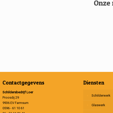
Onze 
Contactgegevens
Diensten
Schildersbedrijf Loer
Schilderwerk
Proosdij 29
9936 EV Farmsum
Glaswerk
0596 - 61 10 61