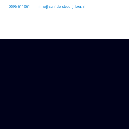
0596-611061
info@schildersbedrijfloer.nl