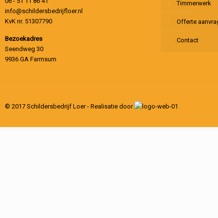
06 - 51 11 86 41
Timmerwerk
info@schildersbedrijfloer.nl
KvK nr. 51307790
Offerte aanvr
Bezoekadres
Contact
Seendweg 30
9936 GA Farmsum
© 2017 Schildersbedrijf Loer - Realisatie door