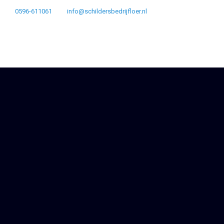
0596-611061
info@schildersbedrijfloer.nl