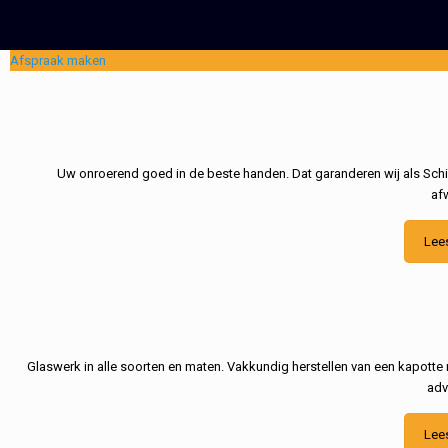
Afspraak maken
Uw onroerend goed in de beste handen. Dat garanderen wij als Schil
af
Lee
Glaswerk in alle soorten en maten. Vakkundig herstellen van een kapotte 
adv
Lee