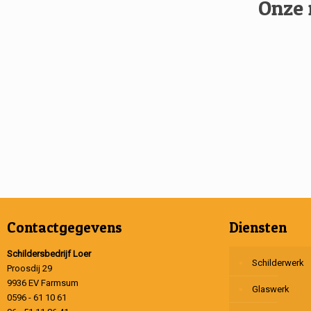
Onze 
Contactgegevens
Diensten
Schildersbedrijf Loer
Schilderwerk
Proosdij 29
9936 EV Farmsum
Glaswerk
0596 - 61 10 61