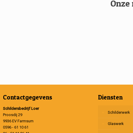
Onze 
Contactgegevens
Diensten
Schildersbedrijf Loer
Schilderwerk
Proosdij 29
9936 EV Farmsum
Glaswerk
0596 - 61 10 61