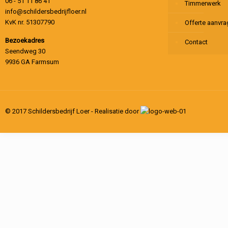
06 - 51 11 86 41
Timmerwerk
info@schildersbedrijfloer.nl
KvK nr. 51307790
Offerte aanvr
Bezoekadres
Contact
Seendweg 30
9936 GA Farmsum
© 2017 Schildersbedrijf Loer - Realisatie door