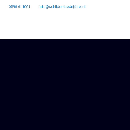
0596-611061
info@schildersbedrijfloer.nl