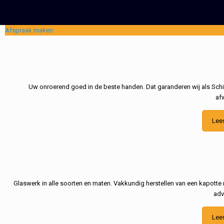
Afspraak maken
Uw onroerend goed in de beste handen. Dat garanderen wij als Schil
af
Lee
Glaswerk in alle soorten en maten. Vakkundig herstellen van een kapotte 
adv
Lee