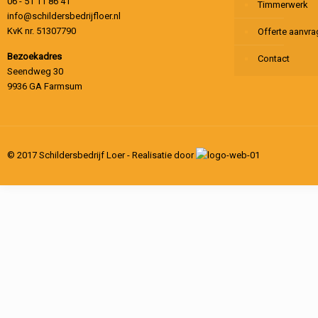
06 - 51 11 86 41
Timmerwerk
info@schildersbedrijfloer.nl
KvK nr. 51307790
Offerte aanvr
Bezoekadres
Contact
Seendweg 30
9936 GA Farmsum
© 2017 Schildersbedrijf Loer - Realisatie door