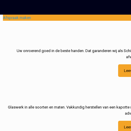
Afspraak maken
Uw onroerend goed in de beste handen. Dat garanderen wij als Schil
af
Lee
Glaswerk in alle soorten en maten. Vakkundig herstellen van een kapotte 
adv
Lee