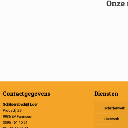
Onze 
Contactgegevens
Diensten
Schildersbedrijf Loer
Schilderwerk
Proosdij 29
9936 EV Farmsum
Glaswerk
0596 - 61 10 61