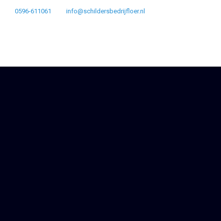
0596-611061
info@schildersbedrijfloer.nl