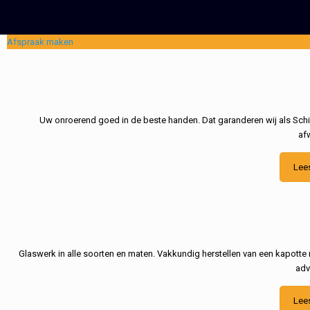
Afspraak maken
Uw onroerend goed in de beste handen. Dat garanderen wij als Schil
af
Lee
Glaswerk in alle soorten en maten. Vakkundig herstellen van een kapotte 
adv
Lee