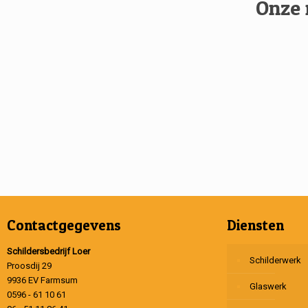
Onze 
Contactgegevens
Diensten
Schildersbedrijf Loer
Schilderwerk
Proosdij 29
9936 EV Farmsum
Glaswerk
0596 - 61 10 61