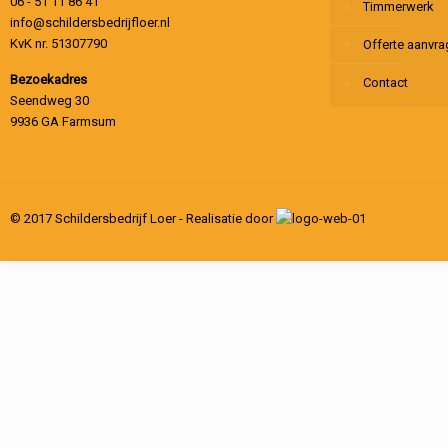
06 - 51 11 86 41
Timmerwerk
info@schildersbedrijfloer.nl
KvK nr. 51307790
Offerte aanvr
Bezoekadres
Contact
Seendweg 30
9936 GA Farmsum
© 2017 Schildersbedrijf Loer - Realisatie door