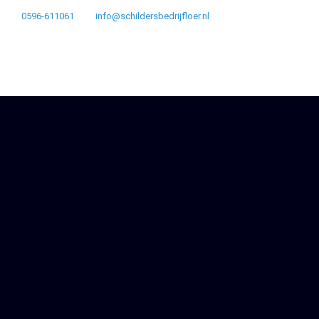
0596-611061
info@schildersbedrijfloer.nl