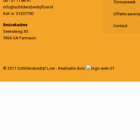
06 - 51 11 86 41
Timmerwerk
info@schildersbedrijfloer.nl
KvK nr. 51307790
Offerte aanvr
Bezoekadres
Contact
Seendweg 30
9936 GA Farmsum
© 2017 Schildersbedrijf Loer - Realisatie door