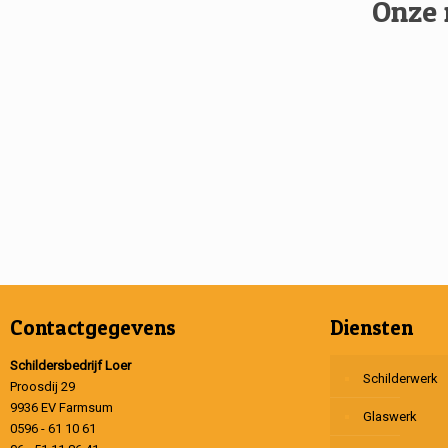
Onze 
Contactgegevens
Diensten
Schildersbedrijf Loer
Schilderwerk
Proosdij 29
9936 EV Farmsum
Glaswerk
0596 - 61 10 61