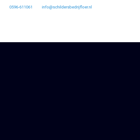
0596-611061
info@schildersbedrijfloer.nl