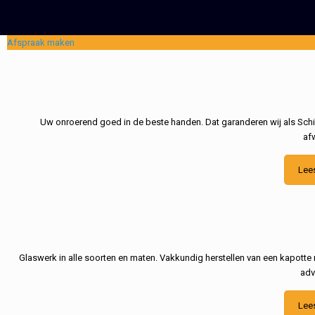
Afspraak maken
Uw onroerend goed in de beste handen. Dat garanderen wij als Schil
af
Lee
Glaswerk in alle soorten en maten. Vakkundig herstellen van een kapotte 
adv
Lee