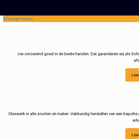
Afspraak maken
Uw onroerend goed in de beste handen. Dat garanderen wij als Schil
af
Lee
Glaswerk in alle soorten en maten. Vakkundig herstellen van een kapotte 
adv
Lee