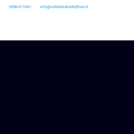
0596-611061
info@schildersbedrijfloer.nl