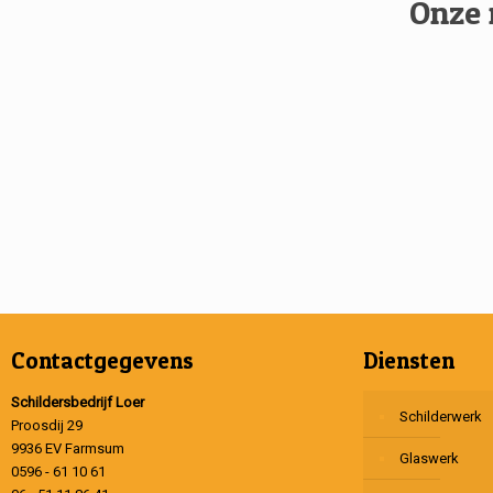
Onze 
Contactgegevens
Diensten
Schildersbedrijf Loer
Schilderwerk
Proosdij 29
9936 EV Farmsum
Glaswerk
0596 - 61 10 61