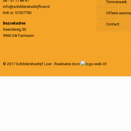
06 - 51 11 86 41
Timmerwerk
info@schildersbedrijfloer.nl
KvK nr. 51307790
Offerte aanvr
Bezoekadres
Contact
Seendweg 30
9936 GA Farmsum
© 2017 Schildersbedrijf Loer - Realisatie door