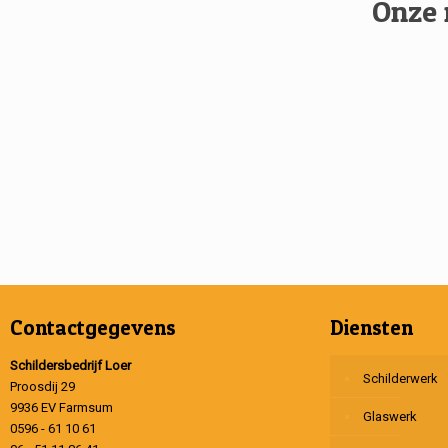
Onze 
Contactgegevens
Diensten
Schildersbedrijf Loer
Schilderwerk
Proosdij 29
9936 EV Farmsum
Glaswerk
0596 - 61 10 61