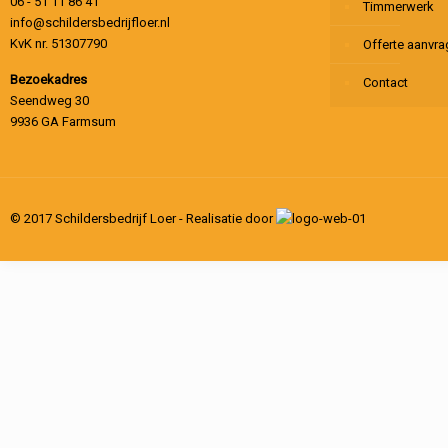
06 - 51 11 86 41
Timmerwerk
info@schildersbedrijfloer.nl
KvK nr. 51307790
Offerte aanvr
Bezoekadres
Contact
Seendweg 30
9936 GA Farmsum
© 2017 Schildersbedrijf Loer - Realisatie door