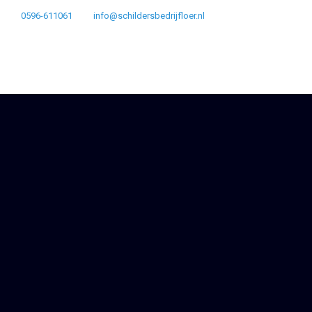
0596-611061
info@schildersbedrijfloer.nl