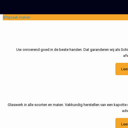
Afspraak maken
Uw onroerend goed in de beste handen. Dat garanderen wij als Schil
af
Lee
Glaswerk in alle soorten en maten. Vakkundig herstellen van een kapotte 
adv
Lee