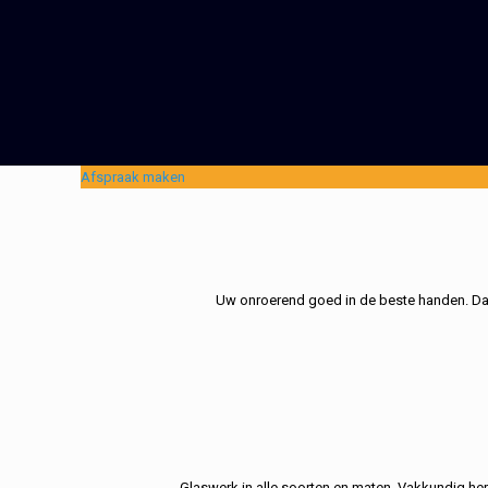
Afspraak maken
Uw onroerend goed in de beste handen. Dat 
Glaswerk in alle soorten en maten. Vakkundig her