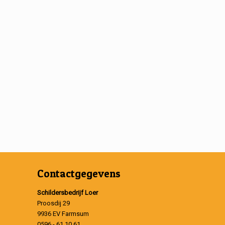
Contactgegevens
Schildersbedrijf Loer
Proosdij 29
9936 EV Farmsum
0596 - 61 10 61