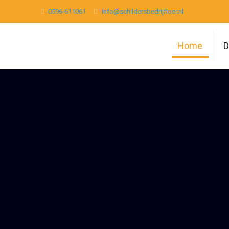
0596-611061
info@schildersbedrijfloer.nl
Home
D