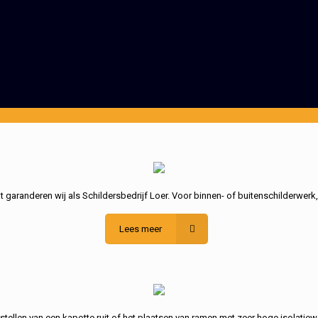
garanderen wij als Schildersbedrijf Loer. Voor binnen- of buitenschilderwerk
Lees meer
stellen van een kapotte ruit of het plaatsen van ramen met zeer hoge isolatiew