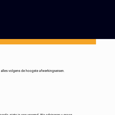
, alles volgens de hoogste afwerkingseisen.
aarde, niets is ons vreemd. We adviseren u graag.