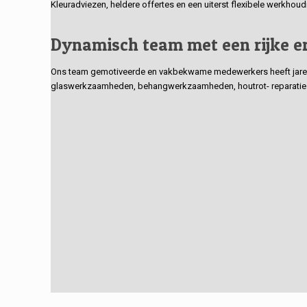
Kleuradviezen, heldere offertes en een uiterst flexibele werkhou
Dynamisch team met een rijke e
Ons team gemotiveerde en vakbekwame medewerkers heeft jarenlan
glaswerkzaamheden, behangwerkzaamheden, houtrot- reparaties