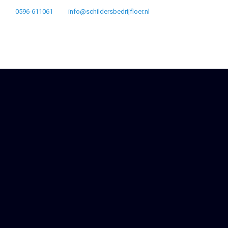
0596-611061
info@schildersbedrijfloer.nl