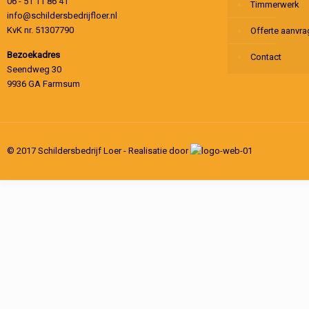
06 - 51 11 86 41
Timmerwerk
info@schildersbedrijfloer.nl
KvK nr. 51307790
Offerte aanvr
Bezoekadres
Contact
Seendweg 30
9936 GA Farmsum
© 2017 Schildersbedrijf Loer - Realisatie door