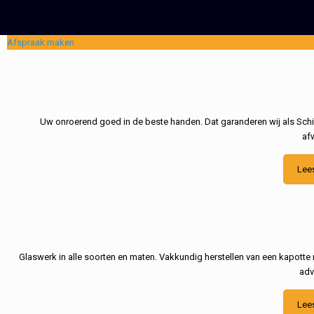
Afspraak maken
Uw onroerend goed in de beste handen. Dat garanderen wij als Schil
af
Lee
Glaswerk in alle soorten en maten. Vakkundig herstellen van een kapotte 
adv
Lee