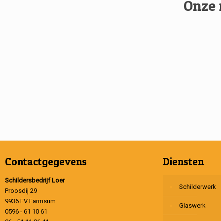
Onze 
Contactgegevens
Diensten
Schildersbedrijf Loer
Schilderwerk
Proosdij 29
9936 EV Farmsum
Glaswerk
0596 - 61 10 61