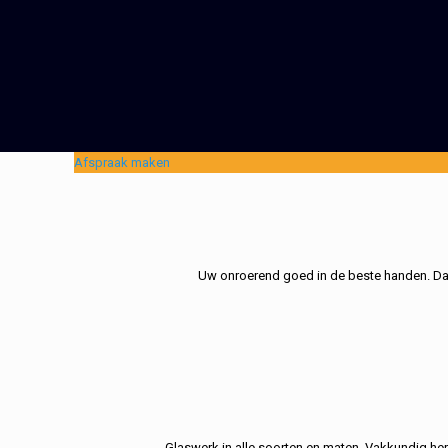
Afspraak maken
Uw onroerend goed in de beste handen. Dat 
Glaswerk in alle soorten en maten. Vakkundig her