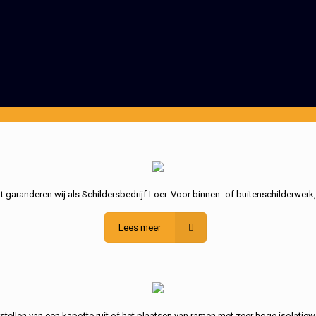
garanderen wij als Schildersbedrijf Loer. Voor binnen- of buitenschilderwerk
Lees meer
stellen van een kapotte ruit of het plaatsen van ramen met zeer hoge isolatiew