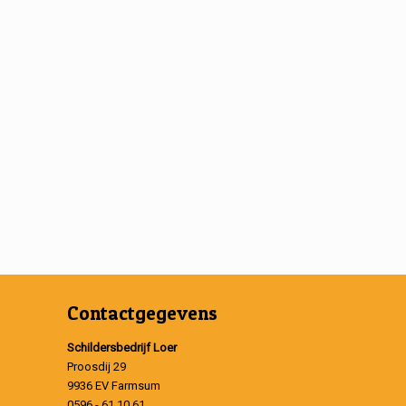
Contactgegevens
Schildersbedrijf Loer
Proosdij 29
9936 EV Farmsum
0596 - 61 10 61