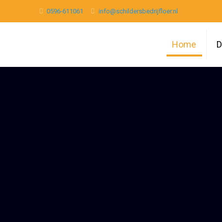
0596-611061
info@schildersbedrijfloer.nl
Home
D