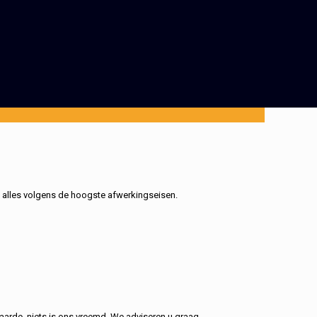
, alles volgens de hoogste afwerkingseisen.
aarde, niets is ons vreemd. We adviseren u graag.