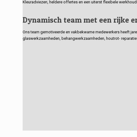
Kleuradviezen, heldere offertes en een uiterst flexibele werkhou
Dynamisch team met een rijke e
Ons team gemotiveerde en vakbekwame medewerkers heeft jarenlan
glaswerkzaamheden, behangwerkzaamheden, houtrot- reparaties