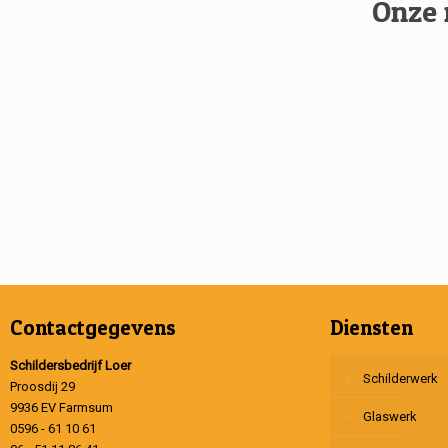
Onze 
Contactgegevens
Diensten
Schildersbedrijf Loer
Schilderwerk
Proosdij 29
9936 EV Farmsum
Glaswerk
0596 - 61 10 61