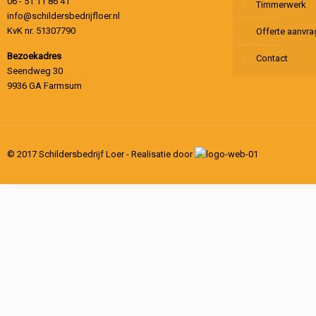
06 - 51 11 86 41
Timmerwerk
info@schildersbedrijfloer.nl
KvK nr. 51307790
Offerte aanvr
Bezoekadres
Contact
Seendweg 30
9936 GA Farmsum
© 2017 Schildersbedrijf Loer - Realisatie door