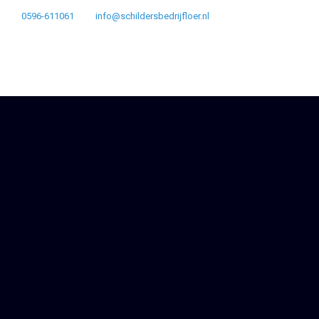
0596-611061
info@schildersbedrijfloer.nl