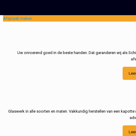
Afspraak maken
Uw onroerend goed in de beste handen. Dat garanderen wij als Schil
af
Lee
Glaswerk in alle soorten en maten. Vakkundig herstellen van een kapotte 
adv
Lee