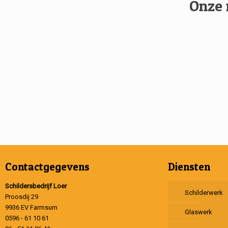
Onze 
Contactgegevens
Diensten
Schildersbedrijf Loer
Schilderwerk
Proosdij 29
9936 EV Farmsum
Glaswerk
0596 - 61 10 61