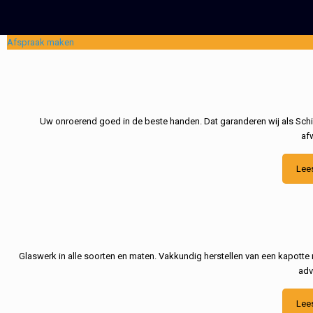
Afspraak maken
Uw onroerend goed in de beste handen. Dat garanderen wij als Schil
af
Lee
Glaswerk in alle soorten en maten. Vakkundig herstellen van een kapotte 
adv
Lee