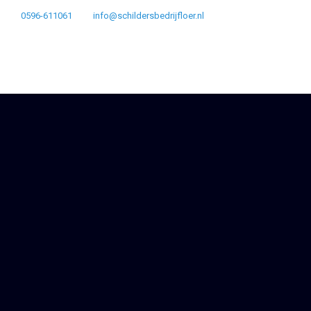
0596-611061
info@schildersbedrijfloer.nl