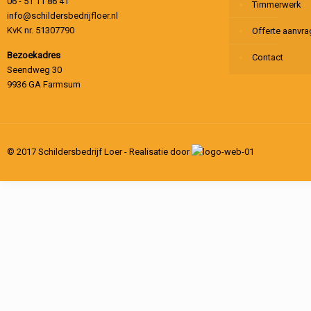
06 - 51 11 86 41
Timmerwerk
info@schildersbedrijfloer.nl
KvK nr. 51307790
Offerte aanvr
Bezoekadres
Contact
Seendweg 30
9936 GA Farmsum
© 2017 Schildersbedrijf Loer - Realisatie door