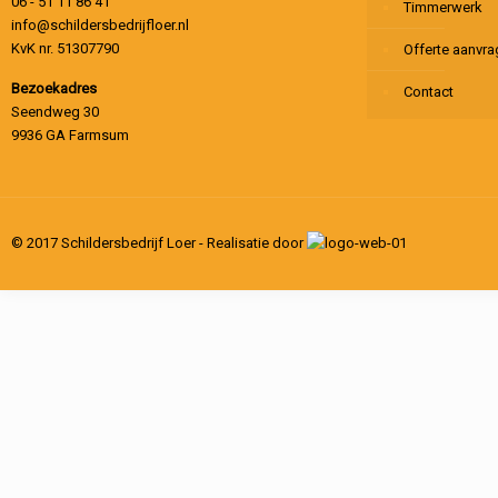
06 - 51 11 86 41
Timmerwerk
info@schildersbedrijfloer.nl
KvK nr. 51307790
Offerte aanvr
Bezoekadres
Contact
Seendweg 30
9936 GA Farmsum
© 2017 Schildersbedrijf Loer - Realisatie door