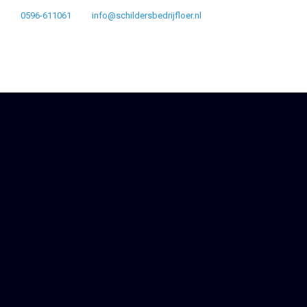
0596-611061
info@schildersbedrijfloer.nl