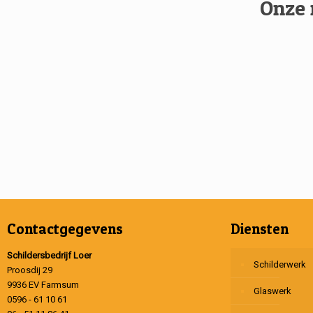
Onze 
Contactgegevens
Diensten
Schildersbedrijf Loer
Schilderwerk
Proosdij 29
9936 EV Farmsum
Glaswerk
0596 - 61 10 61