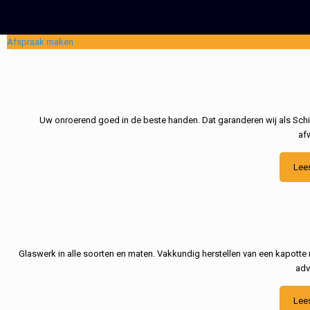
Afspraak maken
Uw onroerend goed in de beste handen. Dat garanderen wij als Schil
af
Lee
Glaswerk in alle soorten en maten. Vakkundig herstellen van een kapotte 
adv
Lee