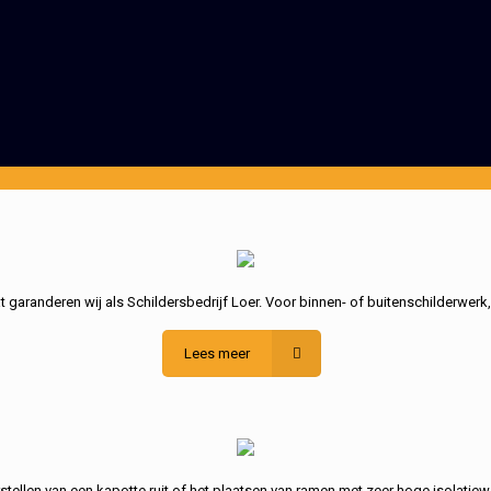
garanderen wij als Schildersbedrijf Loer. Voor binnen- of buitenschilderwerk
Lees meer
stellen van een kapotte ruit of het plaatsen van ramen met zeer hoge isolatiew