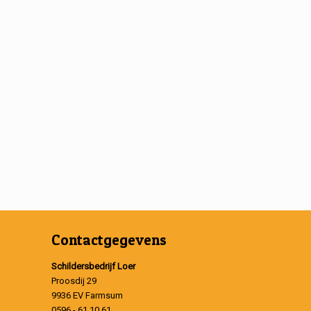
Contactgegevens
Schildersbedrijf Loer
Proosdij 29
9936 EV Farmsum
0596 - 61 10 61