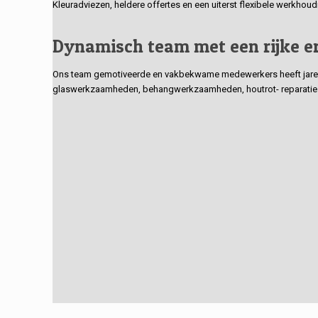
Kleuradviezen, heldere offertes en een uiterst flexibele werkhou
Dynamisch team met een rijke e
Ons team gemotiveerde en vakbekwame medewerkers heeft jarenlan
glaswerkzaamheden, behangwerkzaamheden, houtrot- reparaties