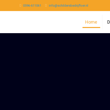
0596-611061
info@schildersbedrijfloer.nl
Home
D