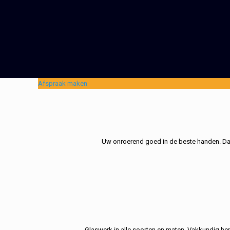
Afspraak maken
Uw onroerend goed in de beste handen. Dat 
Glaswerk in alle soorten en maten. Vakkundig her