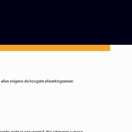
, alles volgens de hoogste afwerkingseisen.
aarde, niets is ons vreemd. We adviseren u graag.