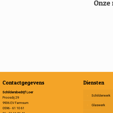
Onze 
Contactgegevens
Diensten
Schildersbedrijf Loer
Schilderwerk
Proosdij 29
9936 EV Farmsum
Glaswerk
0596 - 61 10 61