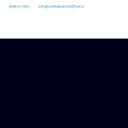
0596-611061
info@schildersbedrijfloer.nl