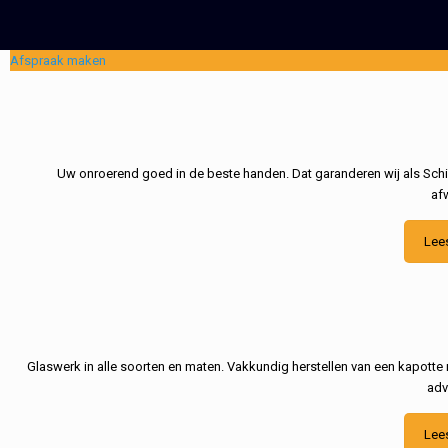
Afspraak maken
Uw onroerend goed in de beste handen. Dat garanderen wij als Schil
af
Lee
Glaswerk in alle soorten en maten. Vakkundig herstellen van een kapotte 
adv
Lee