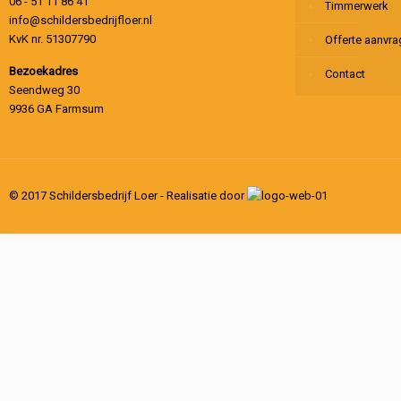
06 - 51 11 86 41
Timmerwerk
info@schildersbedrijfloer.nl
KvK nr. 51307790
Offerte aanvr
Bezoekadres
Contact
Seendweg 30
9936 GA Farmsum
© 2017 Schildersbedrijf Loer - Realisatie door