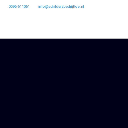
0596-611061
info@schildersbedrijfloer.nl