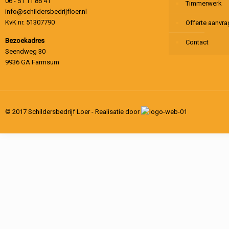
06 - 51 11 86 41
Timmerwerk
info@schildersbedrijfloer.nl
KvK nr. 51307790
Offerte aanvr
Bezoekadres
Contact
Seendweg 30
9936 GA Farmsum
© 2017 Schildersbedrijf Loer - Realisatie door