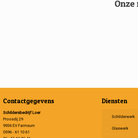
Onze 
Contactgegevens
Diensten
Schildersbedrijf Loer
Schilderwerk
Proosdij 29
9936 EV Farmsum
Glaswerk
0596 - 61 10 61