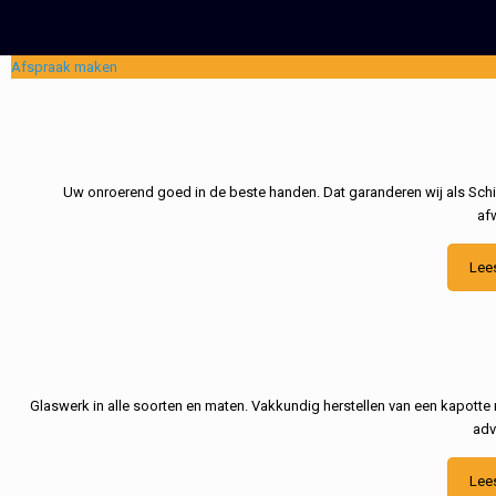
Afspraak maken
Uw onroerend goed in de beste handen. Dat garanderen wij als Schil
af
Lee
Glaswerk in alle soorten en maten. Vakkundig herstellen van een kapotte 
adv
Lee