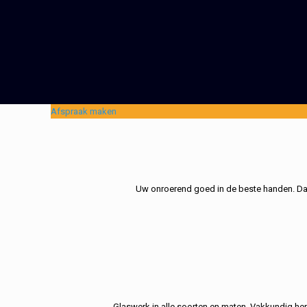
Afspraak maken
Uw onroerend goed in de beste handen. Dat 
Glaswerk in alle soorten en maten. Vakkundig her