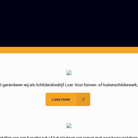
garanderen wij als Schildersbedrijf Loer. Voor binnen- of buitenschilderwerk
Lees meer
stellen van een kapotte ruit of het plaatsen van ramen met zeer hoge isolatiew