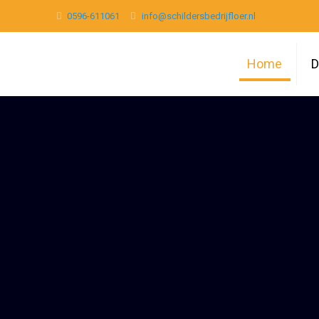
0596-611061
info@schildersbedrijfloer.nl
Home
D