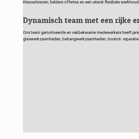
Kleuradviezen, heldere offertes en een uiterst flexibele werkhou
Dynamisch team met een rijke e
Ons team gemotiveerde en vakbekwame medewerkers heeft jarenlan
glaswerkzaamheden, behangwerkzaamheden, houtrot- reparaties