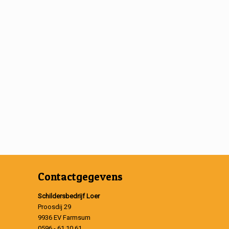
Contactgegevens
Schildersbedrijf Loer
Proosdij 29
9936 EV Farmsum
0596 - 61 10 61