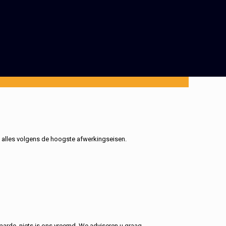
, alles volgens de hoogste afwerkingseisen.
aarde, niets is ons vreemd. We adviseren u graag.