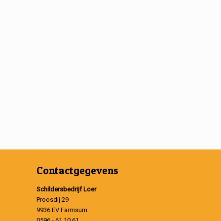
Contactgegevens
Schildersbedrijf Loer
Proosdij 29
9936 EV Farmsum
0596 - 61 10 61