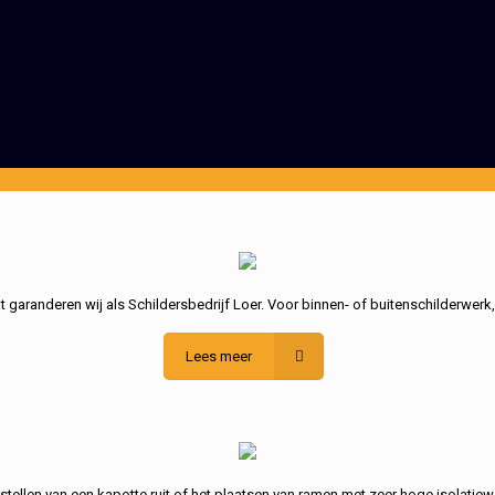
garanderen wij als Schildersbedrijf Loer. Voor binnen- of buitenschilderwerk
Lees meer
stellen van een kapotte ruit of het plaatsen van ramen met zeer hoge isolatiew