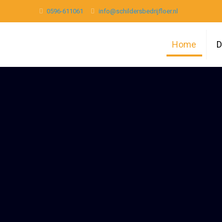
0596-611061
info@schildersbedrijfloer.nl
Home
D