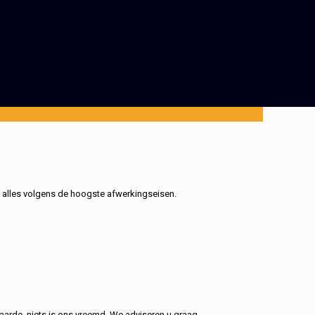
, alles volgens de hoogste afwerkingseisen.
aarde, niets is ons vreemd. We adviseren u graag.