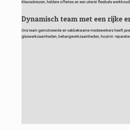
Kleuradviezen, heldere offertes en een uiterst flexibele werkhou
Dynamisch team met een rijke e
Ons team gemotiveerde en vakbekwame medewerkers heeft jarenlan
glaswerkzaamheden, behangwerkzaamheden, houtrot- reparaties