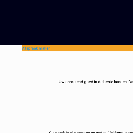
Afspraak maken
Uw onroerend goed in de beste handen. Dat 
Glaswerk in alle soorten en maten. Vakkundig her