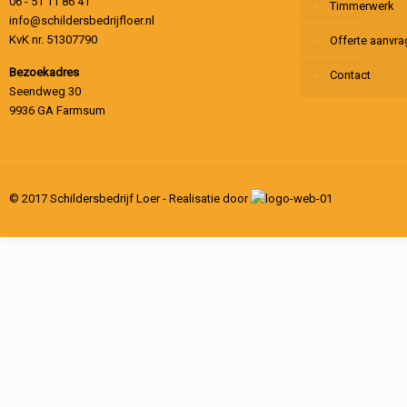
06 - 51 11 86 41
Timmerwerk
info@schildersbedrijfloer.nl
KvK nr. 51307790
Offerte aanvr
Bezoekadres
Contact
Seendweg 30
9936 GA Farmsum
© 2017 Schildersbedrijf Loer - Realisatie door