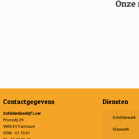
Onze 
Contactgegevens
Diensten
Schildersbedrijf Loer
Schilderwerk
Proosdij 29
9936 EV Farmsum
Glaswerk
0596 - 61 10 61