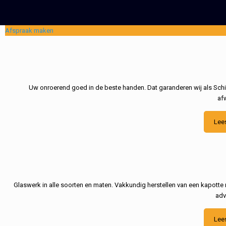
Afspraak maken
Uw onroerend goed in de beste handen. Dat garanderen wij als Schil
af
Lee
Glaswerk in alle soorten en maten. Vakkundig herstellen van een kapotte 
adv
Lee