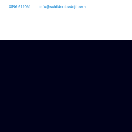
0596-611061
info@schildersbedrijfloer.nl