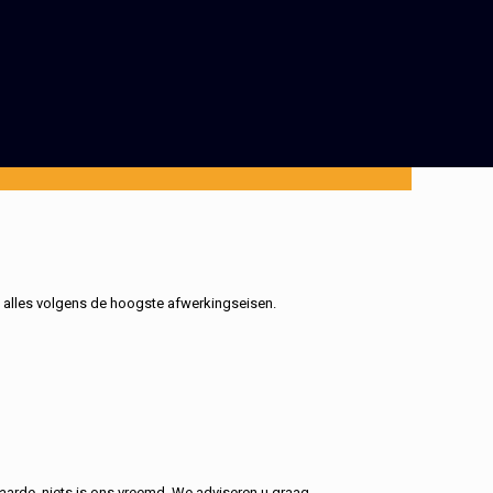
, alles volgens de hoogste afwerkingseisen.
aarde, niets is ons vreemd. We adviseren u graag.