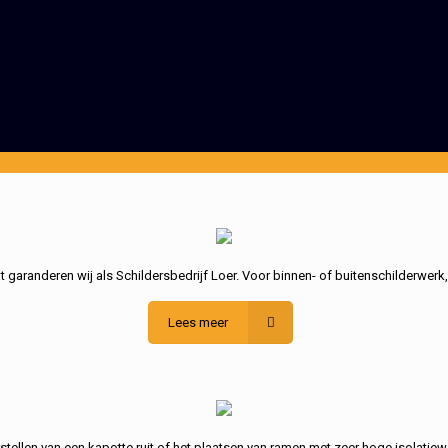
garanderen wij als Schildersbedrijf Loer. Voor binnen- of buitenschilderwerk
Lees meer
stellen van een kapotte ruit of het plaatsen van ramen met zeer hoge isolatiew