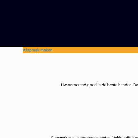
Afspraak maken
Uw onroerend goed in de beste handen. Dat 
Glaswerk in alle soorten en maten. Vakkundig her