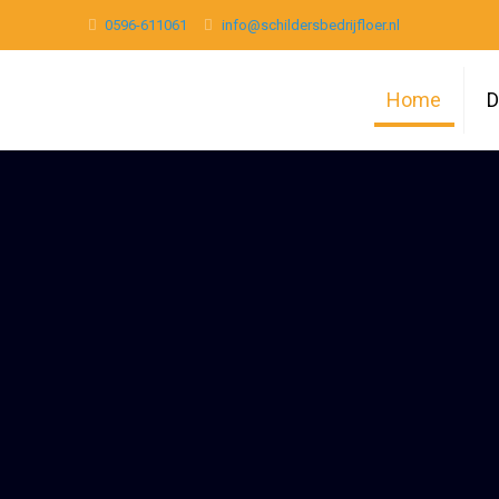
0596-611061
info@schildersbedrijfloer.nl
Home
D