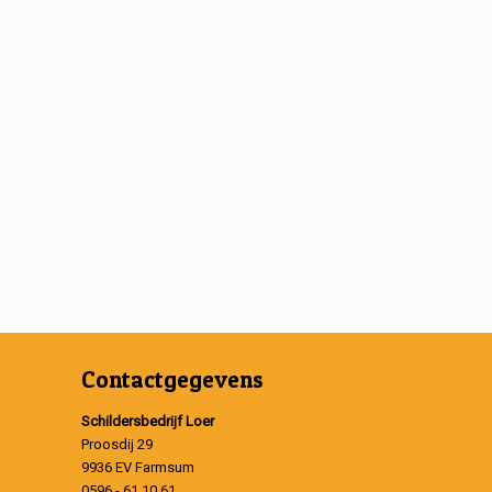
Contactgegevens
Schildersbedrijf Loer
Proosdij 29
9936 EV Farmsum
0596 - 61 10 61