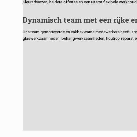
Kleuradviezen, heldere offertes en een uiterst flexibele werkhou
Dynamisch team met een rijke e
Ons team gemotiveerde en vakbekwame medewerkers heeft jarenlan
glaswerkzaamheden, behangwerkzaamheden, houtrot- reparaties