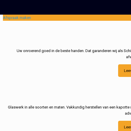
Afspraak maken
Uw onroerend goed in de beste handen. Dat garanderen wij als Schil
af
Lee
Glaswerk in alle soorten en maten. Vakkundig herstellen van een kapotte 
adv
Lee