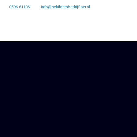
0596-611061
info@schildersbedrijfloer.nl