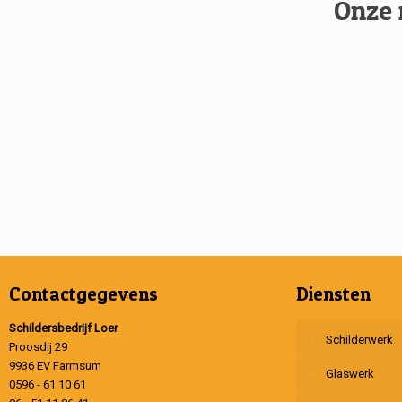
Onze 
Contactgegevens
Diensten
Schildersbedrijf Loer
Schilderwerk
Proosdij 29
9936 EV Farmsum
Glaswerk
0596 - 61 10 61