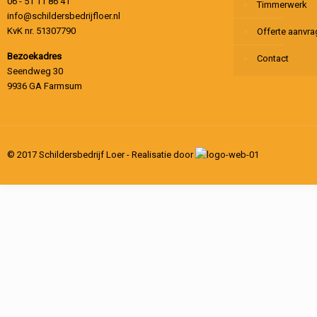
06 - 51 11 86 41
Timmerwerk
info@schildersbedrijfloer.nl
KvK nr. 51307790
Offerte aanvr
Bezoekadres
Contact
Seendweg 30
9936 GA Farmsum
© 2017 Schildersbedrijf Loer - Realisatie door