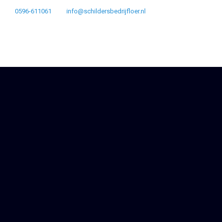
0596-611061
info@schildersbedrijfloer.nl