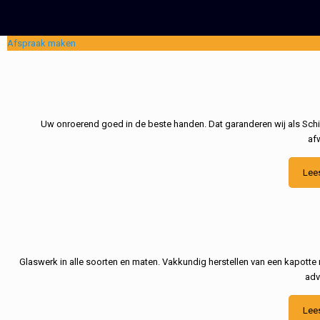
Afspraak maken
Uw onroerend goed in de beste handen. Dat garanderen wij als Schil
af
Lee
Glaswerk in alle soorten en maten. Vakkundig herstellen van een kapotte 
adv
Lee