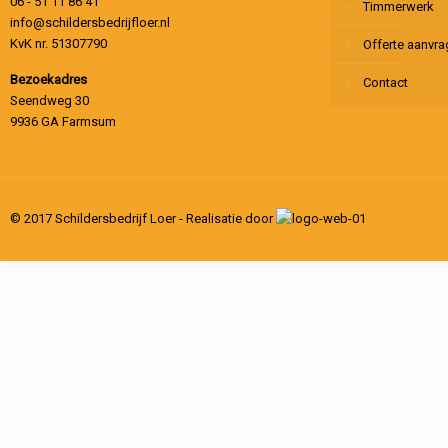
06 - 51 11 86 41
Timmerwerk
info@schildersbedrijfloer.nl
KvK nr. 51307790
Offerte aanvr
Bezoekadres
Contact
Seendweg 30
9936 GA Farmsum
© 2017 Schildersbedrijf Loer - Realisatie door