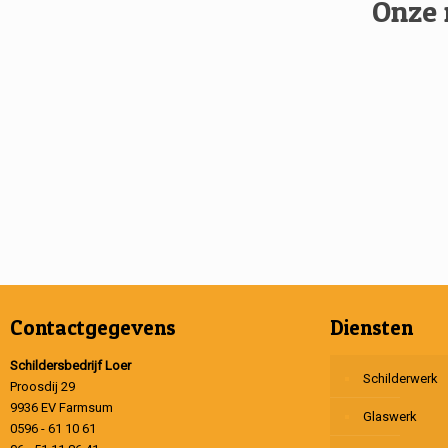
Onze 
Contactgegevens
Diensten
Schildersbedrijf Loer
Schilderwerk
Proosdij 29
9936 EV Farmsum
Glaswerk
0596 - 61 10 61