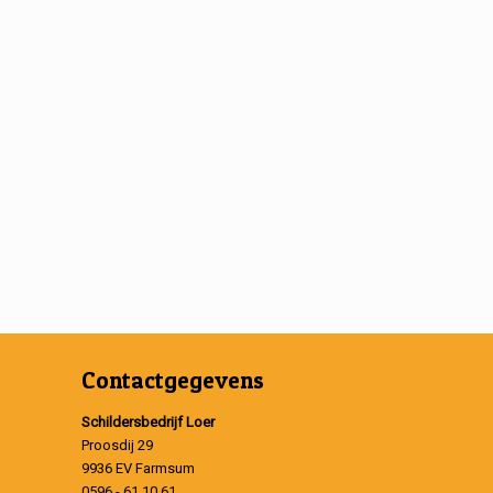
Contactgegevens
Schildersbedrijf Loer
Proosdij 29
9936 EV Farmsum
0596 - 61 10 61