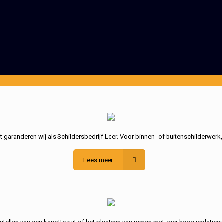
garanderen wij als Schildersbedrijf Loer. Voor binnen- of buitenschilderwerk
Lees meer
stellen van een kapotte ruit of het plaatsen van ramen met zeer hoge isolatiew