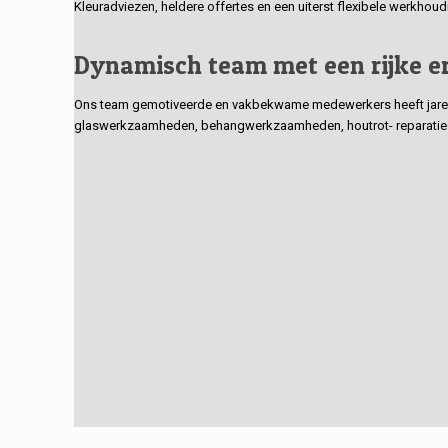
Kleuradviezen, heldere offertes en een uiterst flexibele werkhou
Dynamisch team met een rijke e
Ons team gemotiveerde en vakbekwame medewerkers heeft jarenlan
glaswerkzaamheden, behangwerkzaamheden, houtrot- reparaties