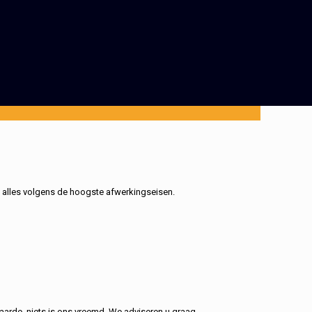
, alles volgens de hoogste afwerkingseisen.
aarde, niets is ons vreemd. We adviseren u graag.