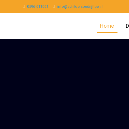
0596-611061
info@schildersbedrijfloer.nl
Home
D