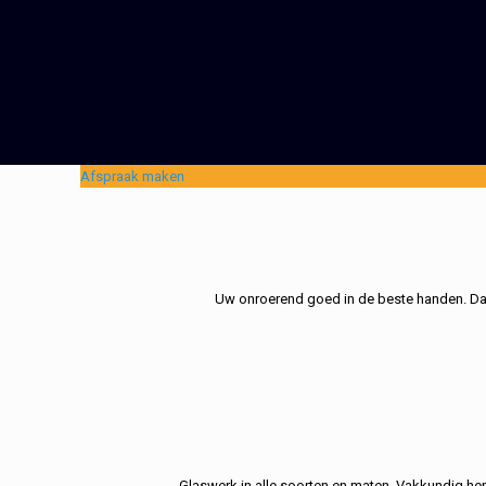
Afspraak maken
Uw onroerend goed in de beste handen. Dat 
Glaswerk in alle soorten en maten. Vakkundig her