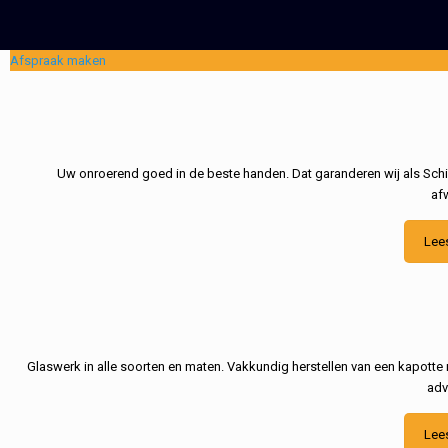
Afspraak maken
Uw onroerend goed in de beste handen. Dat garanderen wij als Schil
af
Lee
Glaswerk in alle soorten en maten. Vakkundig herstellen van een kapotte 
adv
Lee