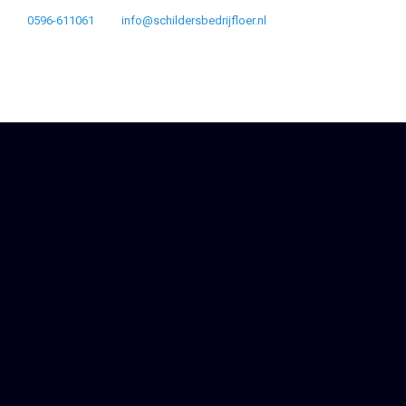
0596-611061
info@schildersbedrijfloer.nl