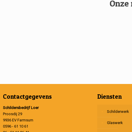
Onze 
Contactgegevens
Diensten
Schildersbedrijf Loer
Schilderwerk
Proosdij 29
9936 EV Farmsum
Glaswerk
0596 - 61 10 61