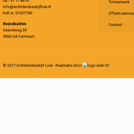
06 - 51 11 86 41
Timmerwerk
info@schildersbedrijfloer.nl
KvK nr. 51307790
Offerte aanvr
Bezoekadres
Contact
Seendweg 30
9936 GA Farmsum
© 2017 Schildersbedrijf Loer - Realisatie door