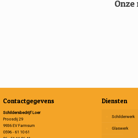
Onze 
Contactgegevens
Diensten
Schildersbedrijf Loer
Schilderwerk
Proosdij 29
9936 EV Farmsum
Glaswerk
0596 - 61 10 61