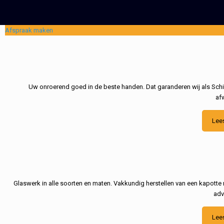
Afspraak maken
Uw onroerend goed in de beste handen. Dat garanderen wij als Schil
af
Lee
Glaswerk in alle soorten en maten. Vakkundig herstellen van een kapotte 
adv
Lee