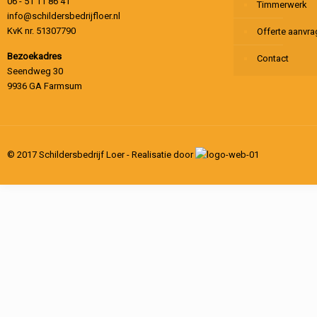
06 - 51 11 86 41
Timmerwerk
info@schildersbedrijfloer.nl
KvK nr. 51307790
Offerte aanvr
Bezoekadres
Contact
Seendweg 30
9936 GA Farmsum
© 2017 Schildersbedrijf Loer - Realisatie door