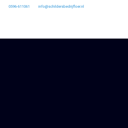
0596-611061
info@schildersbedrijfloer.nl