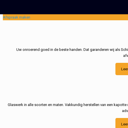
Afspraak maken
Uw onroerend goed in de beste handen. Dat garanderen wij als Schil
af
Lee
Glaswerk in alle soorten en maten. Vakkundig herstellen van een kapotte 
adv
Lee