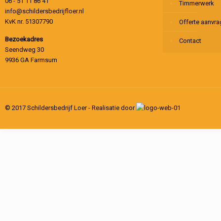
06 - 51 11 86 41
Timmerwerk
info@schildersbedrijfloer.nl
KvK nr. 51307790
Offerte aanvr
Bezoekadres
Contact
Seendweg 30
9936 GA Farmsum
© 2017 Schildersbedrijf Loer - Realisatie door