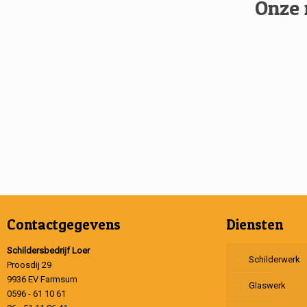
Onze 
Contactgegevens
Diensten
Schildersbedrijf Loer
Schilderwerk
Proosdij 29
9936 EV Farmsum
Glaswerk
0596 - 61 10 61