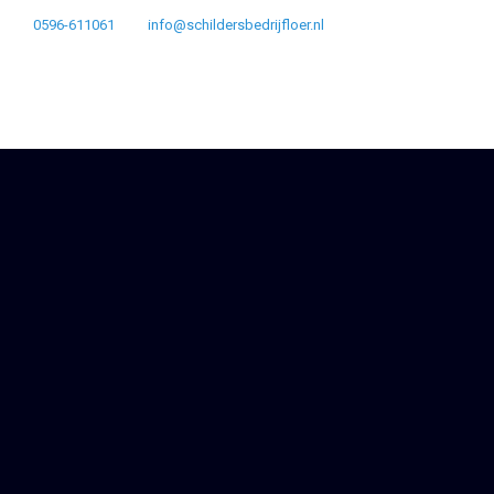
0596-611061
info@schildersbedrijfloer.nl