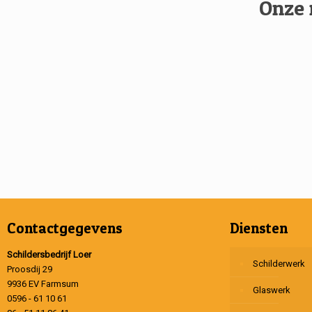
Onze 
Contactgegevens
Diensten
Schildersbedrijf Loer
Schilderwerk
Proosdij 29
9936 EV Farmsum
Glaswerk
0596 - 61 10 61