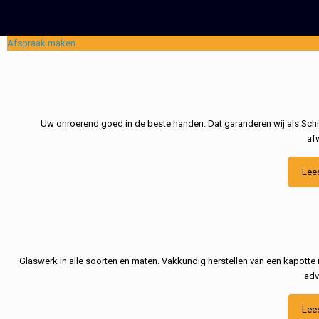
Afspraak maken
Uw onroerend goed in de beste handen. Dat garanderen wij als Schil
af
Lee
Glaswerk in alle soorten en maten. Vakkundig herstellen van een kapotte 
adv
Lee