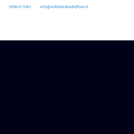
0596-611061
info@schildersbedrijfloer.nl