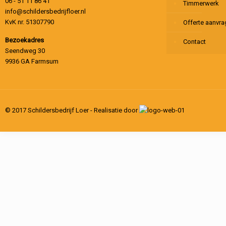
06 - 51 11 86 41
Timmerwerk
info@schildersbedrijfloer.nl
KvK nr. 51307790
Offerte aanvr
Bezoekadres
Contact
Seendweg 30
9936 GA Farmsum
© 2017 Schildersbedrijf Loer - Realisatie door