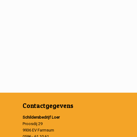
Contactgegevens
Schildersbedrijf Loer
Proosdij 29
9936 EV Farmsum
0596 - 61 10 61