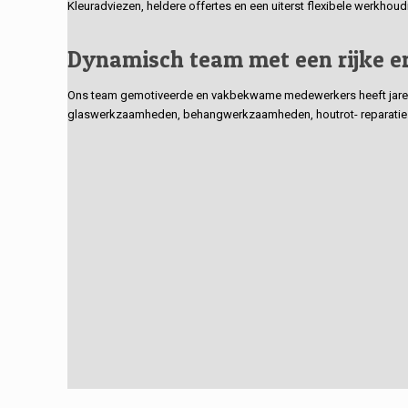
Kleuradviezen, heldere offertes en een uiterst flexibele werkhou
Dynamisch team met een rijke e
Ons team gemotiveerde en vakbekwame medewerkers heeft jarenlan
glaswerkzaamheden, behangwerkzaamheden, houtrot- reparaties