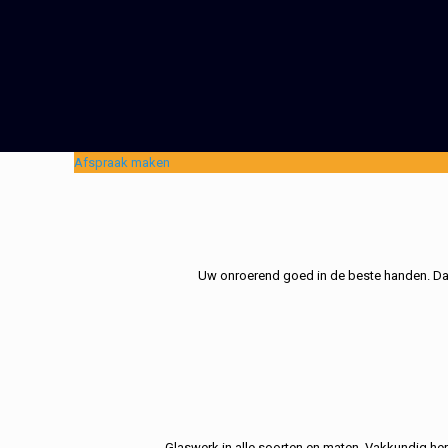
Afspraak maken
Uw onroerend goed in de beste handen. Dat 
Glaswerk in alle soorten en maten. Vakkundig her