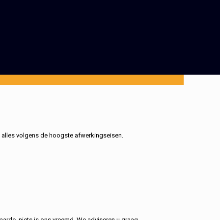
, alles volgens de hoogste afwerkingseisen.
aarde, niets is ons vreemd. We adviseren u graag.