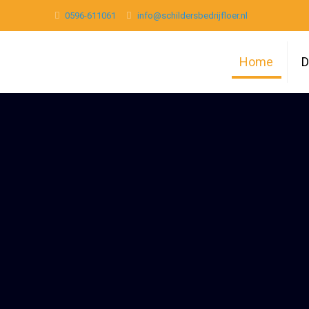
0596-611061
info@schildersbedrijfloer.nl
Home
D