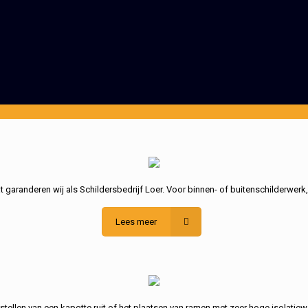
garanderen wij als Schildersbedrijf Loer. Voor binnen- of buitenschilderwerk
Lees meer
stellen van een kapotte ruit of het plaatsen van ramen met zeer hoge isolatiew