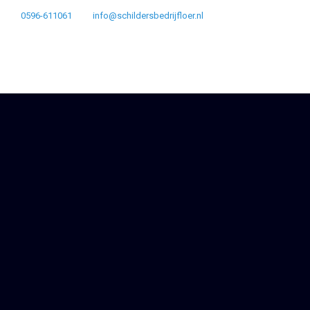
0596-611061
info@schildersbedrijfloer.nl