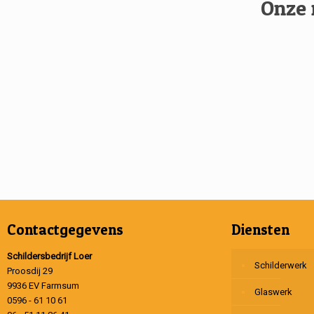
Onze 
Contactgegevens
Diensten
Schildersbedrijf Loer
Schilderwerk
Proosdij 29
9936 EV Farmsum
Glaswerk
0596 - 61 10 61