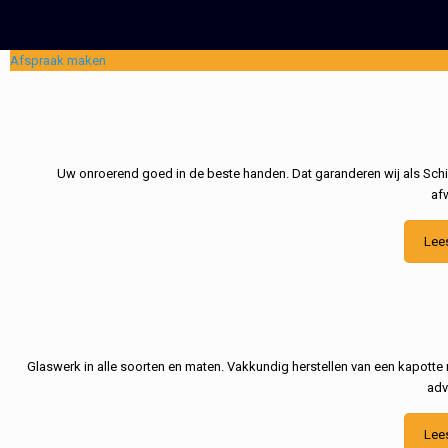
Afspraak maken
Uw onroerend goed in de beste handen. Dat garanderen wij als Schil
af
Lee
Glaswerk in alle soorten en maten. Vakkundig herstellen van een kapotte 
adv
Lee