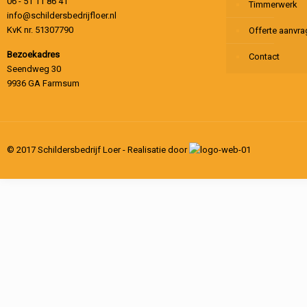
06 - 51 11 86 41
Timmerwerk
info@schildersbedrijfloer.nl
KvK nr. 51307790
Offerte aanvr
Bezoekadres
Contact
Seendweg 30
9936 GA Farmsum
© 2017 Schildersbedrijf Loer - Realisatie door