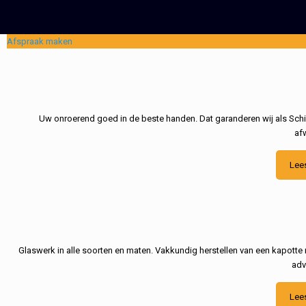
Afspraak maken
Uw onroerend goed in de beste handen. Dat garanderen wij als Schil
af
Lee
Glaswerk in alle soorten en maten. Vakkundig herstellen van een kapotte 
adv
Lee