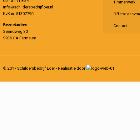
06 - 51 11 86 41
Timmerwerk
info@schildersbedrijfloer.nl
KvK nr. 51307790
Offerte aanvr
Bezoekadres
Contact
Seendweg 30
9936 GA Farmsum
© 2017 Schildersbedrijf Loer - Realisatie door