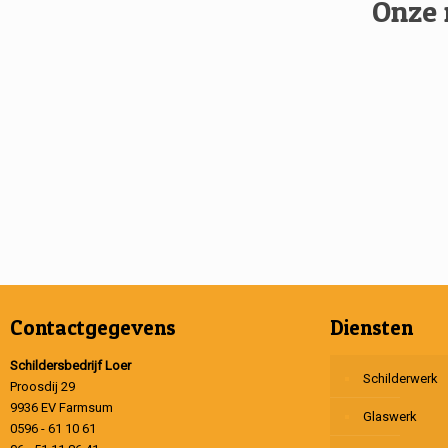
Onze 
Contactgegevens
Diensten
Schildersbedrijf Loer
Schilderwerk
Proosdij 29
9936 EV Farmsum
Glaswerk
0596 - 61 10 61