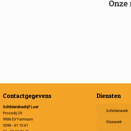
Onze 
Contactgegevens
Diensten
Schildersbedrijf Loer
Schilderwerk
Proosdij 29
9936 EV Farmsum
Glaswerk
0596 - 61 10 61