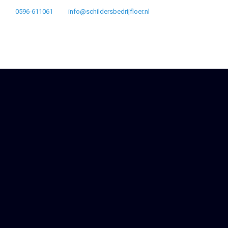
0596-611061
info@schildersbedrijfloer.nl