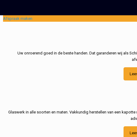
Afspraak maken
Uw onroerend goed in de beste handen. Dat garanderen wij als Schil
af
Lee
Glaswerk in alle soorten en maten. Vakkundig herstellen van een kapotte 
adv
Lee