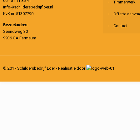
06 - 51 11 86 41
Timmerwerk
info@schildersbedrijfloer.nl
KvK nr. 51307790
Offerte aanvr
Bezoekadres
Contact
Seendweg 30
9936 GA Farmsum
© 2017 Schildersbedrijf Loer - Realisatie door