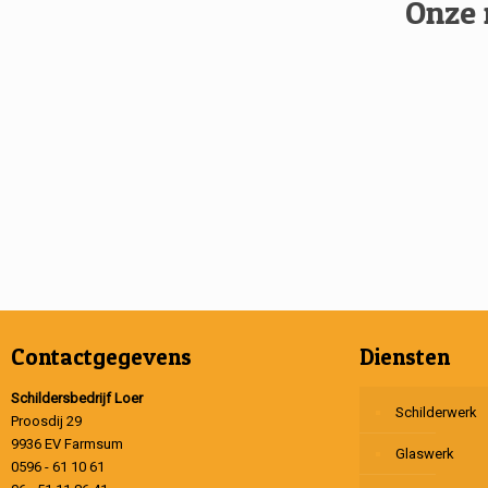
Onze 
Contactgegevens
Diensten
Schildersbedrijf Loer
Schilderwerk
Proosdij 29
9936 EV Farmsum
Glaswerk
0596 - 61 10 61