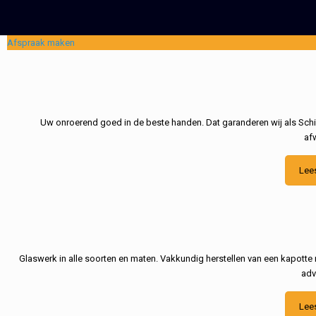
Afspraak maken
Uw onroerend goed in de beste handen. Dat garanderen wij als Schil
af
Lee
Glaswerk in alle soorten en maten. Vakkundig herstellen van een kapotte 
adv
Lee