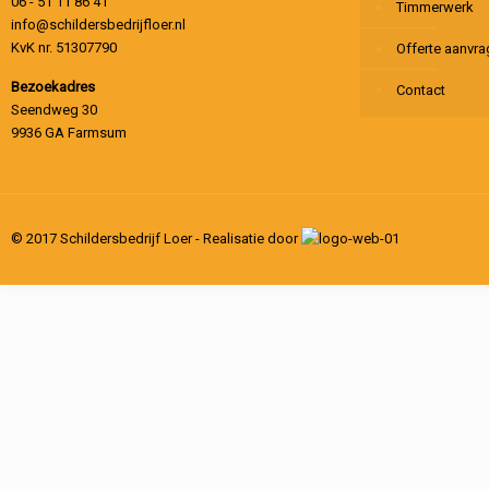
06 - 51 11 86 41
Timmerwerk
info@schildersbedrijfloer.nl
KvK nr. 51307790
Offerte aanvr
Bezoekadres
Contact
Seendweg 30
9936 GA Farmsum
© 2017 Schildersbedrijf Loer - Realisatie door