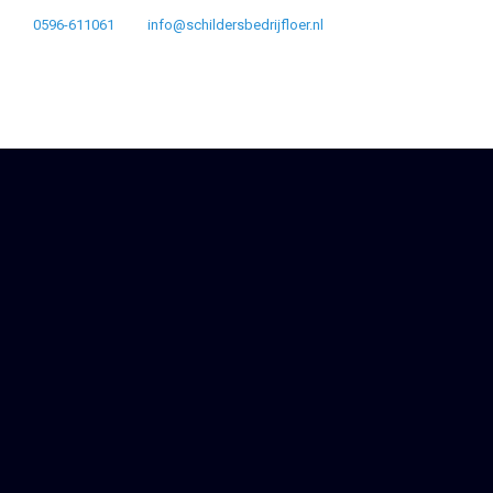
0596-611061
info@schildersbedrijfloer.nl