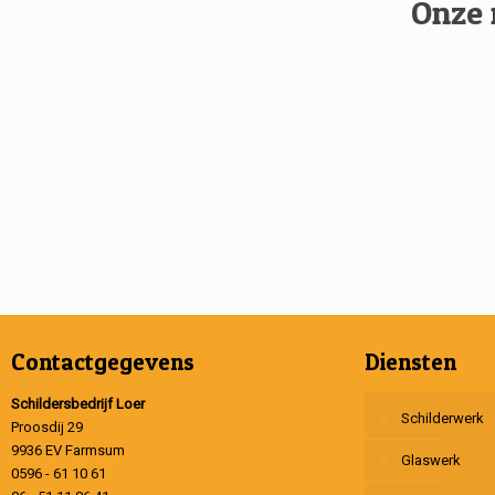
Onze 
Contactgegevens
Diensten
Schildersbedrijf Loer
Schilderwerk
Proosdij 29
9936 EV Farmsum
Glaswerk
0596 - 61 10 61