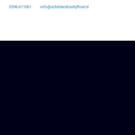
0596-611061
info@schildersbedrijfloer.nl