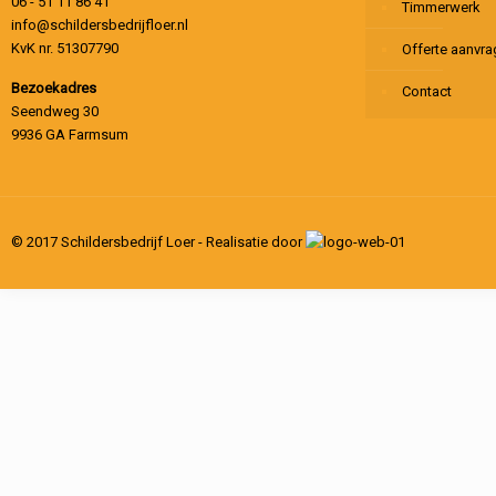
06 - 51 11 86 41
Timmerwerk
info@schildersbedrijfloer.nl
KvK nr. 51307790
Offerte aanvr
Bezoekadres
Contact
Seendweg 30
9936 GA Farmsum
© 2017 Schildersbedrijf Loer - Realisatie door