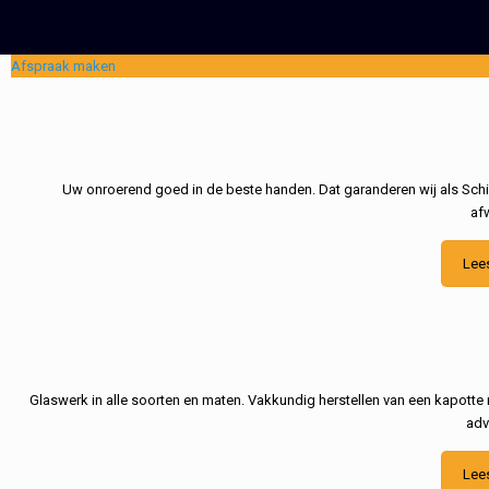
Afspraak maken
Uw onroerend goed in de beste handen. Dat garanderen wij als Schil
af
Lee
Glaswerk in alle soorten en maten. Vakkundig herstellen van een kapotte 
adv
Lee