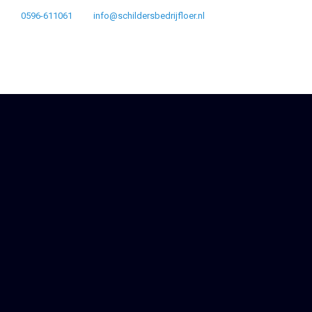
0596-611061
info@schildersbedrijfloer.nl