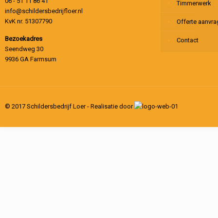
06 - 51 11 86 41
Timmerwerk
info@schildersbedrijfloer.nl
KvK nr. 51307790
Offerte aanvr
Bezoekadres
Contact
Seendweg 30
9936 GA Farmsum
© 2017 Schildersbedrijf Loer - Realisatie door