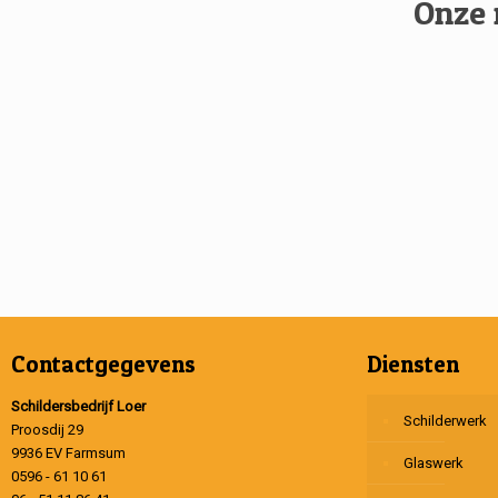
Onze 
Contactgegevens
Diensten
Schildersbedrijf Loer
Schilderwerk
Proosdij 29
9936 EV Farmsum
Glaswerk
0596 - 61 10 61