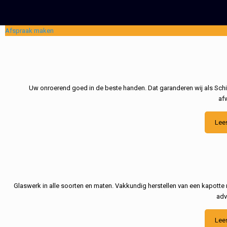
Afspraak maken
Uw onroerend goed in de beste handen. Dat garanderen wij als Schil
af
Lee
Glaswerk in alle soorten en maten. Vakkundig herstellen van een kapotte 
adv
Lee