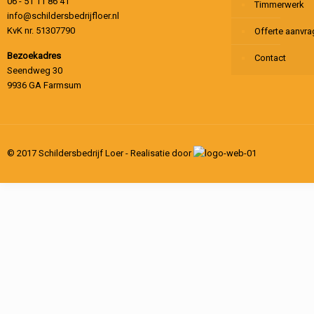
06 - 51 11 86 41
Timmerwerk
info@schildersbedrijfloer.nl
KvK nr. 51307790
Offerte aanvr
Bezoekadres
Contact
Seendweg 30
9936 GA Farmsum
© 2017 Schildersbedrijf Loer - Realisatie door