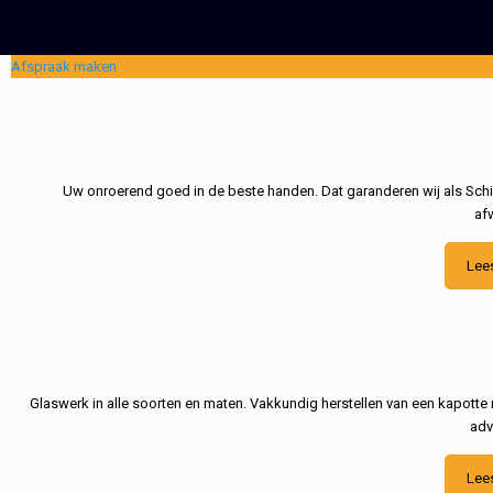
Afspraak maken
Uw onroerend goed in de beste handen. Dat garanderen wij als Schil
af
Lee
Glaswerk in alle soorten en maten. Vakkundig herstellen van een kapotte 
adv
Lee