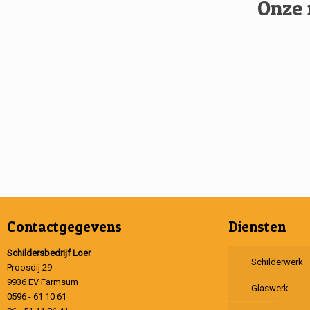
Onze 
Contactgegevens
Diensten
Schildersbedrijf Loer
Schilderwerk
Proosdij 29
9936 EV Farmsum
Glaswerk
0596 - 61 10 61