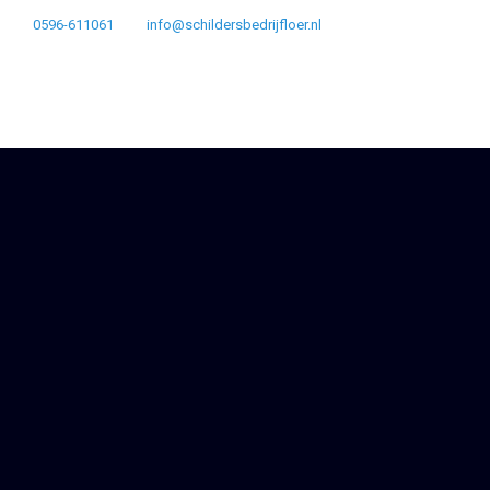
0596-611061
info@schildersbedrijfloer.nl