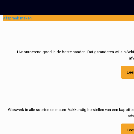
Afspraak maken
Uw onroerend goed in de beste handen. Dat garanderen wij als Schil
af
Lee
Glaswerk in alle soorten en maten. Vakkundig herstellen van een kapotte 
adv
Lee