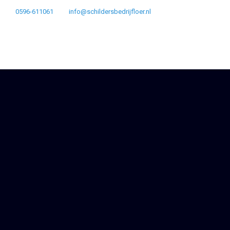
0596-611061
info@schildersbedrijfloer.nl