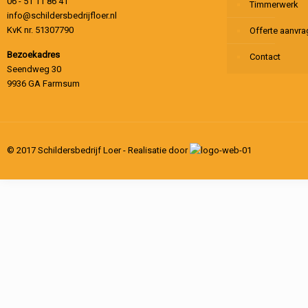
06 - 51 11 86 41
Timmerwerk
info@schildersbedrijfloer.nl
KvK nr. 51307790
Offerte aanvr
Bezoekadres
Contact
Seendweg 30
9936 GA Farmsum
© 2017 Schildersbedrijf Loer - Realisatie door