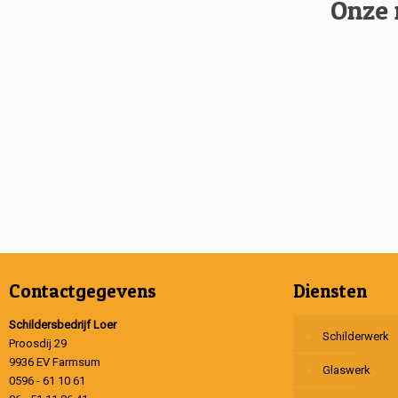
Onze 
Contactgegevens
Diensten
Schildersbedrijf Loer
Schilderwerk
Proosdij 29
9936 EV Farmsum
Glaswerk
0596 - 61 10 61