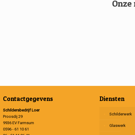
Onze 
Contactgegevens
Diensten
Schildersbedrijf Loer
Schilderwerk
Proosdij 29
9936 EV Farmsum
Glaswerk
0596 - 61 10 61