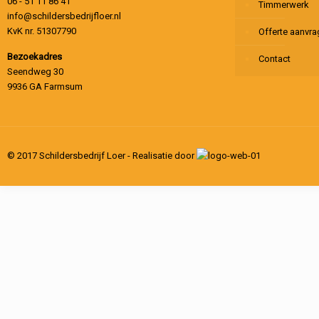
06 - 51 11 86 41
Timmerwerk
info@schildersbedrijfloer.nl
KvK nr. 51307790
Offerte aanvr
Bezoekadres
Contact
Seendweg 30
9936 GA Farmsum
© 2017 Schildersbedrijf Loer - Realisatie door