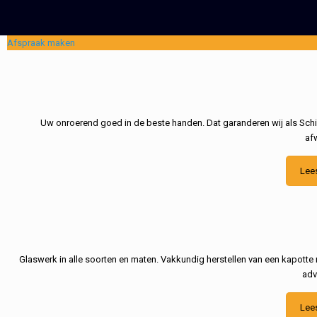
Afspraak maken
Uw onroerend goed in de beste handen. Dat garanderen wij als Schil
af
Lee
Glaswerk in alle soorten en maten. Vakkundig herstellen van een kapotte 
adv
Lee