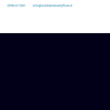
0596-611061
info@schildersbedrijfloer.nl