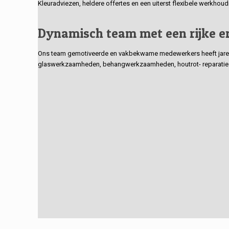
Kleuradviezen, heldere offertes en een uiterst flexibele werkhou
Dynamisch team met een rijke e
Ons team gemotiveerde en vakbekwame medewerkers heeft jarenlan
glaswerkzaamheden, behangwerkzaamheden, houtrot- reparaties