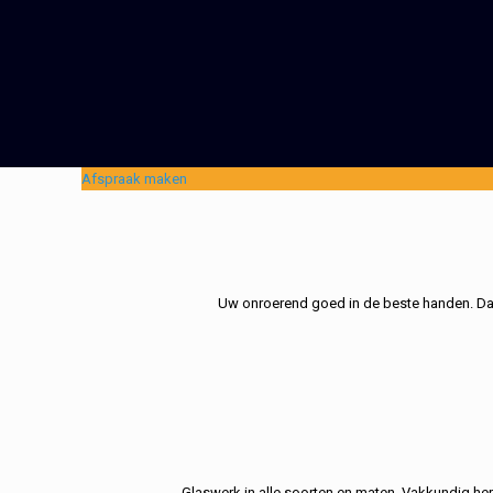
Afspraak maken
Uw onroerend goed in de beste handen. Dat 
Glaswerk in alle soorten en maten. Vakkundig her