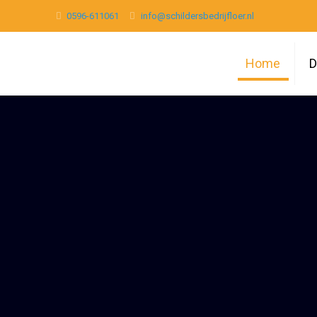
0596-611061
info@schildersbedrijfloer.nl
Home
D