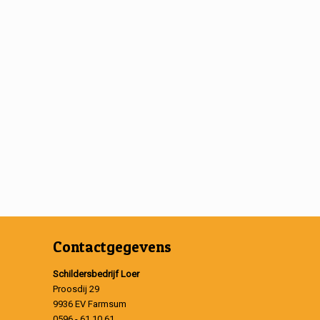
Contactgegevens
Schildersbedrijf Loer
Proosdij 29
9936 EV Farmsum
0596 - 61 10 61