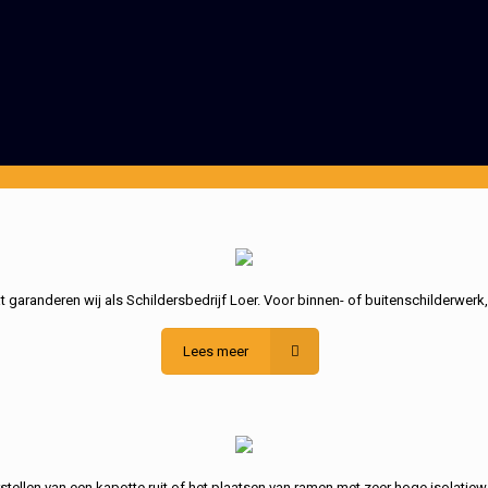
garanderen wij als Schildersbedrijf Loer. Voor binnen- of buitenschilderwerk
Lees meer
stellen van een kapotte ruit of het plaatsen van ramen met zeer hoge isolatiew