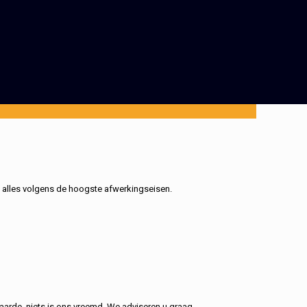
, alles volgens de hoogste afwerkingseisen.
aarde, niets is ons vreemd. We adviseren u graag.