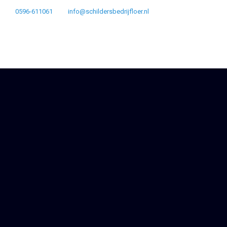
0596-611061
info@schildersbedrijfloer.nl