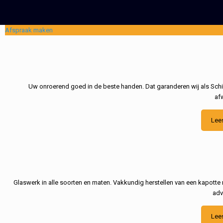
Afspraak maken
Uw onroerend goed in de beste handen. Dat garanderen wij als Schil
af
Lee
Glaswerk in alle soorten en maten. Vakkundig herstellen van een kapotte 
adv
Lee