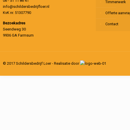
06 - 51 11 86 41
Timmerwerk
info@schildersbedrijfloer.nl
KvK nr. 51307790
Offerte aanvr
Bezoekadres
Contact
Seendweg 30
9936 GA Farmsum
© 2017 Schildersbedrijf Loer - Realisatie door