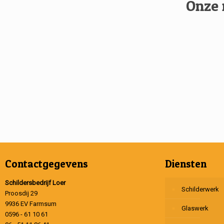
Onze 
Contactgegevens
Diensten
Schildersbedrijf Loer
Schilderwerk
Proosdij 29
9936 EV Farmsum
Glaswerk
0596 - 61 10 61