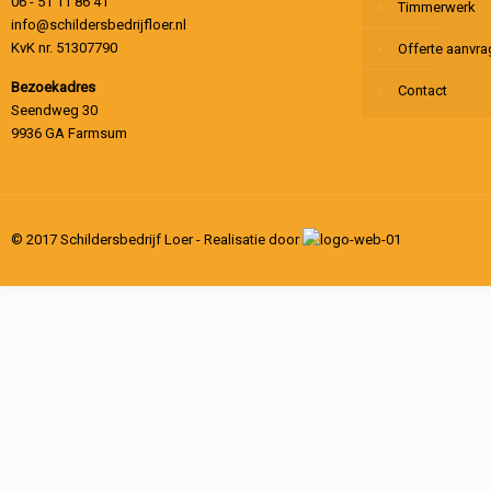
06 - 51 11 86 41
Timmerwerk
info@schildersbedrijfloer.nl
KvK nr. 51307790
Offerte aanvr
Bezoekadres
Contact
Seendweg 30
9936 GA Farmsum
© 2017 Schildersbedrijf Loer - Realisatie door