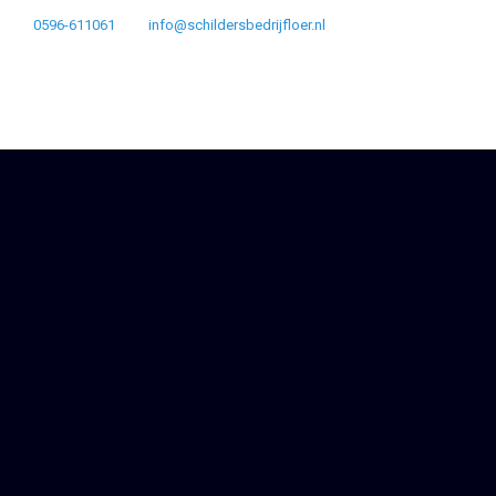
0596-611061
info@schildersbedrijfloer.nl