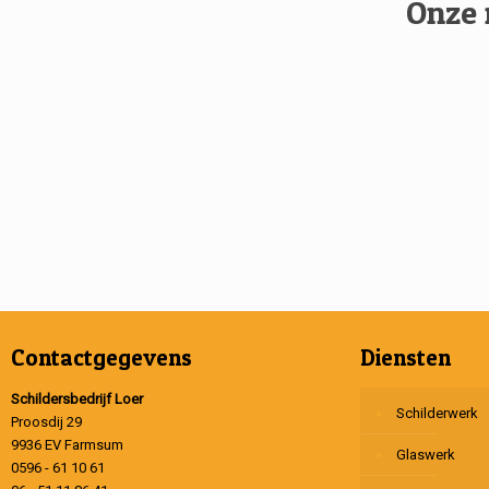
Onze 
Contactgegevens
Diensten
Schildersbedrijf Loer
Schilderwerk
Proosdij 29
9936 EV Farmsum
Glaswerk
0596 - 61 10 61