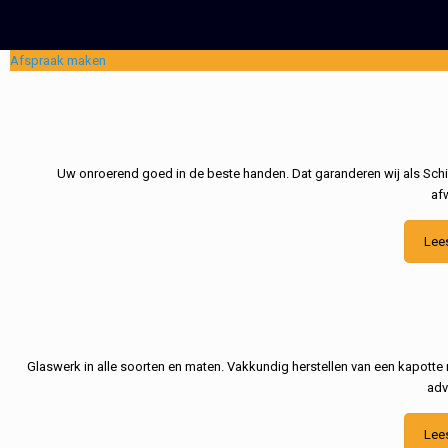
Afspraak maken
Uw onroerend goed in de beste handen. Dat garanderen wij als Schil
af
Lee
Glaswerk in alle soorten en maten. Vakkundig herstellen van een kapotte 
adv
Lee