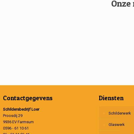
Onze 
Contactgegevens
Diensten
Schildersbedrijf Loer
Schilderwerk
Proosdij 29
9936 EV Farmsum
Glaswerk
0596 - 61 10 61