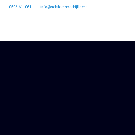
0596-611061
info@schildersbedrijfloer.nl