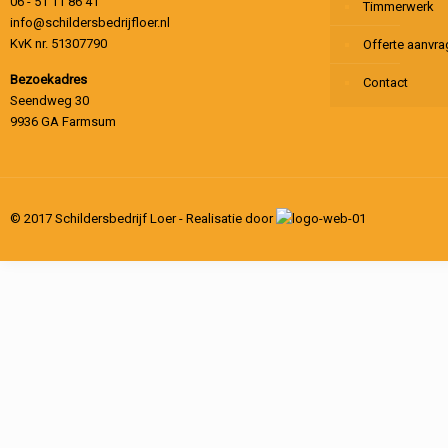
06 - 51 11 86 41
Timmerwerk
info@schildersbedrijfloer.nl
KvK nr. 51307790
Offerte aanvr
Bezoekadres
Contact
Seendweg 30
9936 GA Farmsum
© 2017 Schildersbedrijf Loer - Realisatie door