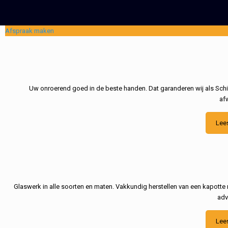
Afspraak maken
Uw onroerend goed in de beste handen. Dat garanderen wij als Schil
af
Lee
Glaswerk in alle soorten en maten. Vakkundig herstellen van een kapotte 
adv
Lee