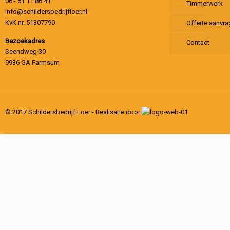
06 - 51 11 86 41
Timmerwerk
info@schildersbedrijfloer.nl
KvK nr. 51307790
Offerte aanvr
Bezoekadres
Contact
Seendweg 30
9936 GA Farmsum
© 2017 Schildersbedrijf Loer - Realisatie door