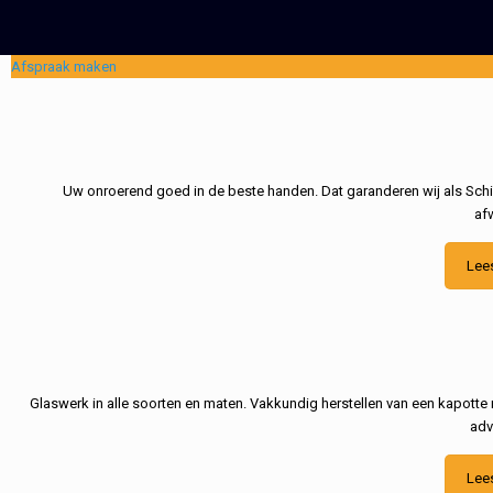
Afspraak maken
Uw onroerend goed in de beste handen. Dat garanderen wij als Schil
af
Lee
Glaswerk in alle soorten en maten. Vakkundig herstellen van een kapotte 
adv
Lee