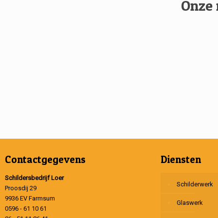
Onze 
Contactgegevens
Diensten
Schildersbedrijf Loer
Schilderwerk
Proosdij 29
9936 EV Farmsum
Glaswerk
0596 - 61 10 61