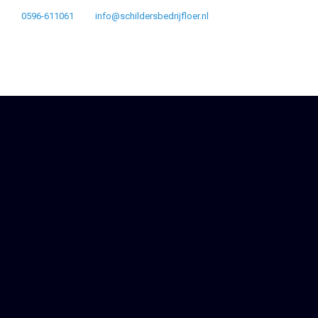
0596-611061
info@schildersbedrijfloer.nl