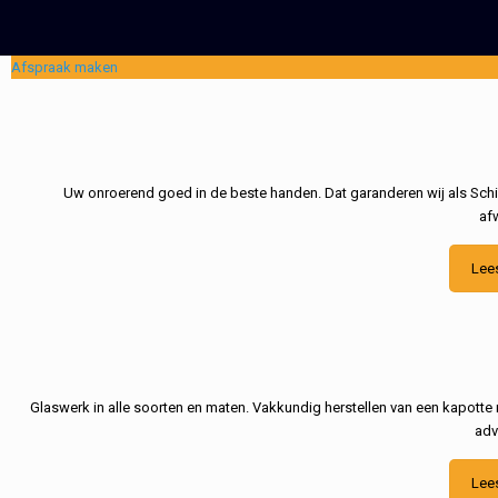
Afspraak maken
Uw onroerend goed in de beste handen. Dat garanderen wij als Schil
af
Lee
Glaswerk in alle soorten en maten. Vakkundig herstellen van een kapotte 
adv
Lee