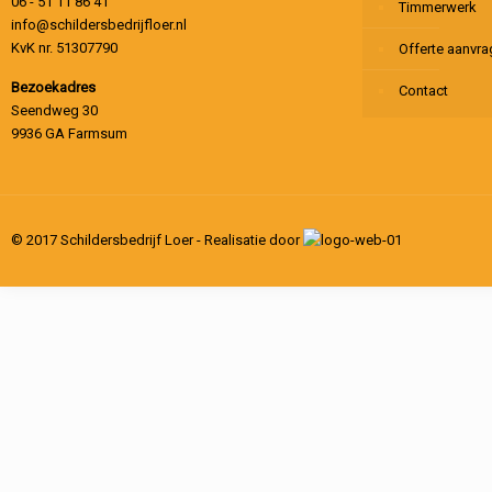
06 - 51 11 86 41
Timmerwerk
info@schildersbedrijfloer.nl
KvK nr. 51307790
Offerte aanvr
Bezoekadres
Contact
Seendweg 30
9936 GA Farmsum
© 2017 Schildersbedrijf Loer - Realisatie door