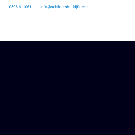
0596-611061
info@schildersbedrijfloer.nl