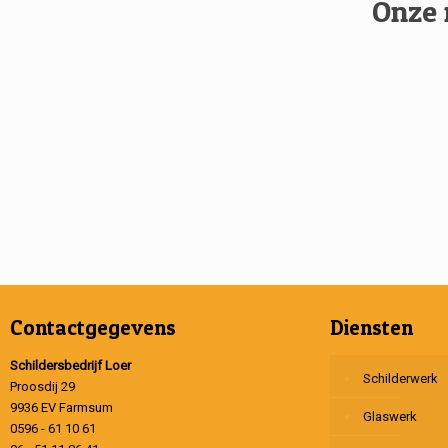
Onze 
Contactgegevens
Diensten
Schildersbedrijf Loer
Schilderwerk
Proosdij 29
9936 EV Farmsum
Glaswerk
0596 - 61 10 61