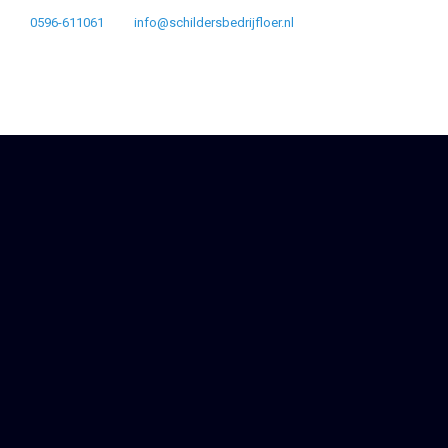
0596-611061
info@schildersbedrijfloer.nl