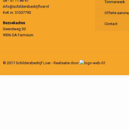
06 - 51 11 86 41
Timmerwerk
info@schildersbedrijfloer.nl
KvK nr. 51307790
Offerte aanvr
Bezoekadres
Contact
Seendweg 30
9936 GA Farmsum
© 2017 Schildersbedrijf Loer - Realisatie door