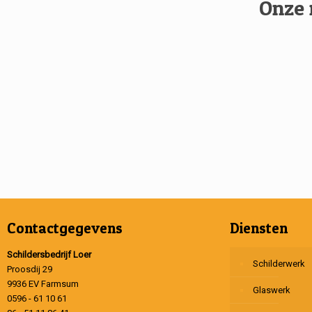
Onze 
Contactgegevens
Diensten
Schildersbedrijf Loer
Schilderwerk
Proosdij 29
9936 EV Farmsum
Glaswerk
0596 - 61 10 61