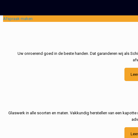
Afspraak maken
Uw onroerend goed in de beste handen. Dat garanderen wij als Schil
af
Lee
Glaswerk in alle soorten en maten. Vakkundig herstellen van een kapotte 
adv
Lee