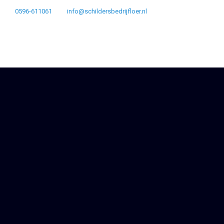
0596-611061
info@schildersbedrijfloer.nl