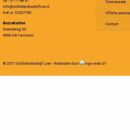
06 - 51 11 86 41
Timmerwerk
info@schildersbedrijfloer.nl
KvK nr. 51307790
Offerte aanvr
Bezoekadres
Contact
Seendweg 30
9936 GA Farmsum
© 2017 Schildersbedrijf Loer - Realisatie door