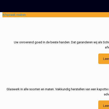
Afspraak maken
Uw onroerend goed in de beste handen. Dat garanderen wij als Schil
af
Lee
Glaswerk in alle soorten en maten. Vakkundig herstellen van een kapotte 
adv
Lee