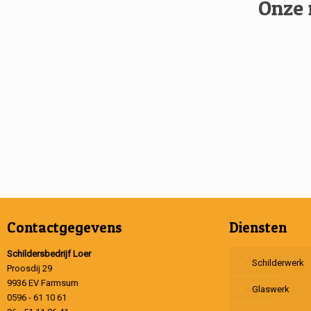
Onze 
Contactgegevens
Diensten
Schildersbedrijf Loer
Schilderwerk
Proosdij 29
9936 EV Farmsum
Glaswerk
0596 - 61 10 61