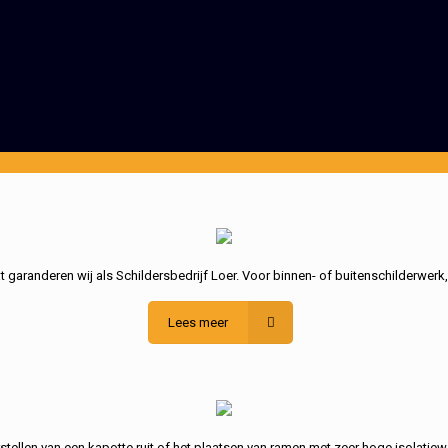
garanderen wij als Schildersbedrijf Loer. Voor binnen- of buitenschilderwerk
Lees meer
stellen van een kapotte ruit of het plaatsen van ramen met zeer hoge isolatiew