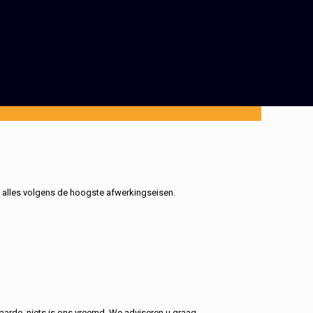
, alles volgens de hoogste afwerkingseisen.
aarde, niets is ons vreemd. We adviseren u graag.