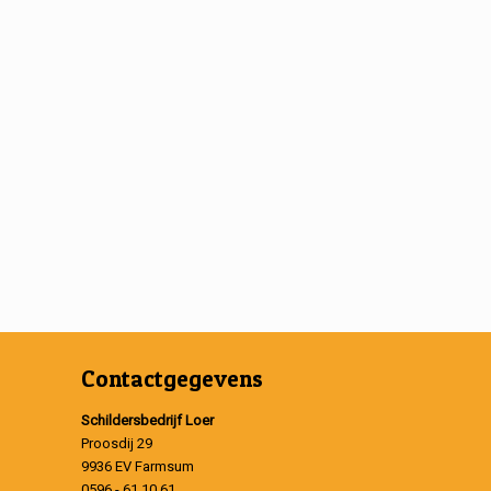
Contactgegevens
Schildersbedrijf Loer
Proosdij 29
9936 EV Farmsum
0596 - 61 10 61