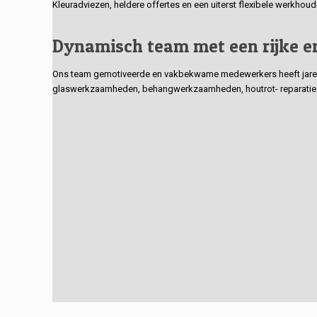
Kleuradviezen, heldere offertes en een uiterst flexibele werkhou
Dynamisch team met een rijke e
Ons team gemotiveerde en vakbekwame medewerkers heeft jarenlan
glaswerkzaamheden, behangwerkzaamheden, houtrot- reparaties