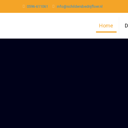
0596-611061
info@schildersbedrijfloer.nl
Home
D