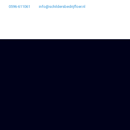
0596-611061
info@schildersbedrijfloer.nl