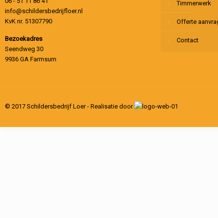
06 - 51 11 86 41
Timmerwerk
info@schildersbedrijfloer.nl
KvK nr. 51307790
Offerte aanvr
Bezoekadres
Contact
Seendweg 30
9936 GA Farmsum
© 2017 Schildersbedrijf Loer - Realisatie door