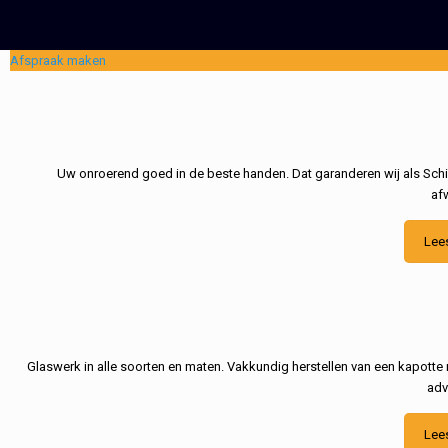
Afspraak maken
Uw onroerend goed in de beste handen. Dat garanderen wij als Schil
af
Lee
Glaswerk in alle soorten en maten. Vakkundig herstellen van een kapotte 
adv
Lee