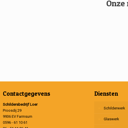
Onze 
Contactgegevens
Diensten
Schildersbedrijf Loer
Schilderwerk
Proosdij 29
9936 EV Farmsum
Glaswerk
0596 - 61 10 61